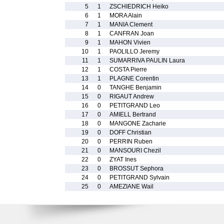
5
1
ZSCHIEDRICH Heiko
6
1
MORA Alain
7
1
MANIA Clement
8
1
CANFRAN Joan
9
1
MAHON Vivien
10
1
PAOLILLO Jeremy
11
1
SUMARRIVA PAULIN Laura
12
1
COSTA Pierre
13
1
PLAGNE Corentin
14
0
TANGHE Benjamin
15
0
RIGAUT Andrew
16
0
PETITGRAND Leo
17
0
AMIELL Bertrand
18
0
MANGONE Zacharie
19
0
DOFF Christian
20
0
PERRIN Ruben
21
0
MANSOURI Chezil
22
0
ZYAT Ines
23
0
BROSSUT Sephora
24
0
PETITGRAND Sylvain
25
0
AMEZIANE Wail