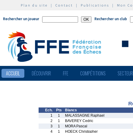
Plan du site
|
Contact
|
Publications
|
Mon C
Rechercher un joueur
Rechercher un club
ACCUEIL
DÉCOUVRIR
FFE
COMPÉTITIONS
SECTEU
R
Ech.
Pts
Blancs
1
1
MALASSAGNE Raphael
2
1
BAVEREY Cedric
3
1
MORA Pascal
4
1
HOECK Christopher