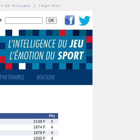
rs de Groupes
|
Imprimer
te
PARTENAIRES
BOUTIQUE
Pts
2148 F
5
1874 F
4
1878 F
4
1930 F
4