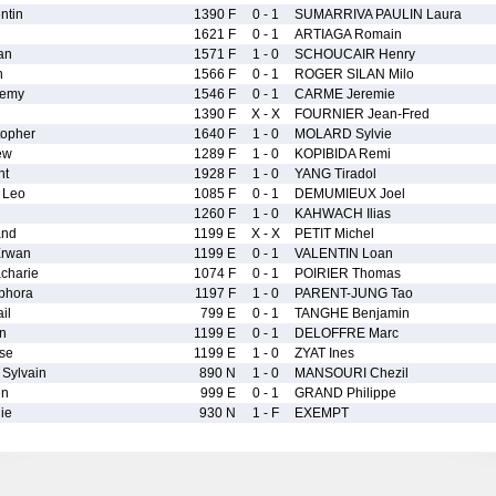
ntin
1390 F
0 - 1
SUMARRIVA PAULIN Laura
1621 F
0 - 1
ARTIAGA Romain
an
1571 F
1 - 0
SCHOUCAIR Henry
n
1566 F
0 - 1
ROGER SILAN Milo
remy
1546 F
0 - 1
CARME Jeremie
1390 F
X - X
FOURNIER Jean-Fred
opher
1640 F
1 - 0
MOLARD Sylvie
ew
1289 F
1 - 0
KOPIBIDA Remi
nt
1928 F
1 - 0
YANG Tiradol
 Leo
1085 F
0 - 1
DEMUMIEUX Joel
1260 F
1 - 0
KAHWACH Ilias
and
1199 E
X - X
PETIT Michel
rwan
1199 E
0 - 1
VALENTIN Loan
harie
1074 F
0 - 1
POIRIER Thomas
phora
1197 F
1 - 0
PARENT-JUNG Tao
il
799 E
0 - 1
TANGHE Benjamin
n
1199 E
0 - 1
DELOFFRE Marc
se
1199 E
1 - 0
ZYAT Ines
Sylvain
890 N
1 - 0
MANSOURI Chezil
en
999 E
0 - 1
GRAND Philippe
ie
930 N
1 - F
EXEMPT