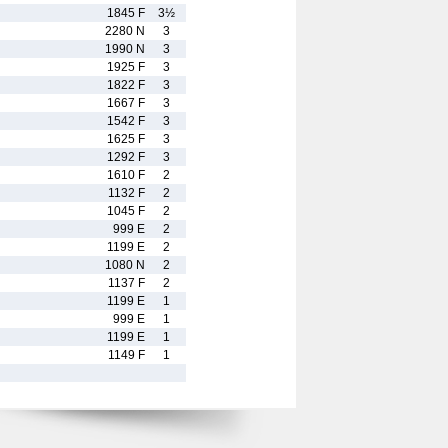
1845 F
3½
2280 N
3
1990 N
3
1925 F
3
1822 F
3
1667 F
3
1542 F
3
1625 F
3
1292 F
3
1610 F
2
1132 F
2
1045 F
2
999 E
2
1199 E
2
1080 N
2
1137 F
2
1199 E
1
999 E
1
1199 E
1
1149 F
1