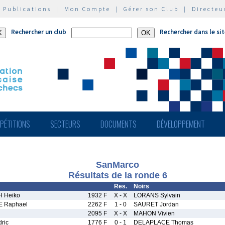
|
Publications
|
Mon Compte
|
Gérer son Club
|
Directeu
Rechercher un club
Rechercher dans le si
PÉTITIONS
SECTEURS
DOCUMENTS
DÉVELOPPEMENT
SanMarco
Résultats de la ronde 6
Res.
Noirs
 Heiko
1932 F
X - X
LORANS Sylvain
 Raphael
2262 F
1 - 0
SAURET Jordan
2095 F
X - X
MAHON Vivien
ric
1776 F
0 - 1
DELAPLACE Thomas