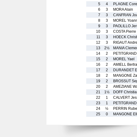
5
4
PLAGNE Core
6
3
MORA Alain
7
3
CANFRAN Jo
8
3
MOREL Yoan
9
3
PAOLILLO Je
10
3
COSTA Pierre
11
3
HOECK Christ
12
3
RIGAUT Andr
13
2½
MANIA Cleme
14
2
PETITGRAND
15
2
MOREL Yael
16
2
AMIELL Bertr
17
2
DURANDET E
18
2
MANGONE Zac
19
2
BROSSUT Se
20
2
AMEZIANE Wa
21
1½
DOFF Christia
22
1
CALVERT Jes
23
1
PETITGRAND 
24
½
PERRIN Rub
25
0
MANGONE Ell