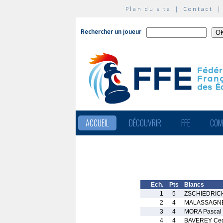
Plan du site
|
Contact
Rechercher un joueur
ACCUEIL
DÉCOUVRIR
FFE
COM
Ech.
Pts
Blancs
1
5
ZSCHIEDRICH
2
4
MALASSAGNE
3
4
MORA Pascal
4
4
BAVEREY Ced