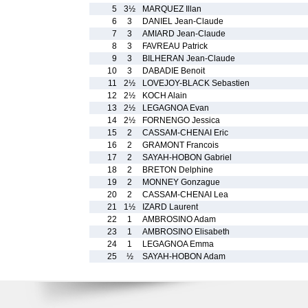
5
3½
MARQUEZ Illan
6
3
DANIEL Jean-Claude
7
3
AMIARD Jean-Claude
8
3
FAVREAU Patrick
9
3
BILHERAN Jean-Claude
10
3
DABADIE Benoit
11
2½
LOVEJOY-BLACK Sebastien
12
2½
KOCH Alain
13
2½
LEGAGNOA Evan
14
2½
FORNENGO Jessica
15
2
CASSAM-CHENAI Eric
16
2
GRAMONT Francois
17
2
SAYAH-HOBON Gabriel
18
2
BRETON Delphine
19
2
MONNEY Gonzague
20
2
CASSAM-CHENAI Lea
21
1½
IZARD Laurent
22
1
AMBROSINO Adam
23
1
AMBROSINO Elisabeth
24
1
LEGAGNOA Emma
25
½
SAYAH-HOBON Adam