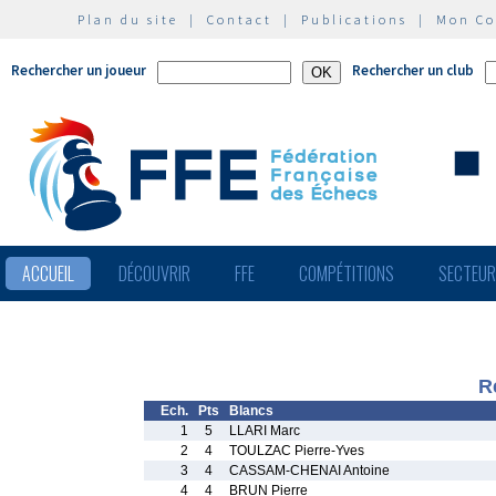
Plan du site
|
Contact
|
Publications
|
Mon C
Rechercher un joueur
Rechercher un club
ACCUEIL
DÉCOUVRIR
FFE
COMPÉTITIONS
SECTEU
R
Ech.
Pts
Blancs
1
5
LLARI Marc
2
4
TOULZAC Pierre-Yves
3
4
CASSAM-CHENAI Antoine
4
4
BRUN Pierre