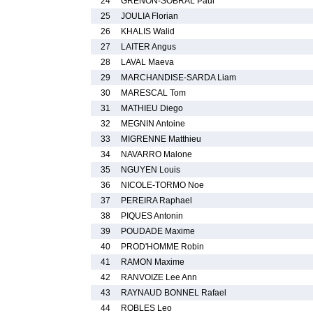
24
GRENON-SOBRAL Paul
25
JOULIA Florian
26
KHALIS Walid
27
LAITER Angus
28
LAVAL Maeva
29
MARCHANDISE-SARDA Liam
30
MARESCAL Tom
31
MATHIEU Diego
32
MEGNIN Antoine
33
MIGRENNE Matthieu
34
NAVARRO Malone
35
NGUYEN Louis
36
NICOLE-TORMO Noe
37
PEREIRA Raphael
38
PIQUES Antonin
39
POUDADE Maxime
40
PROD'HOMME Robin
41
RAMON Maxime
42
RANVOIZE Lee Ann
43
RAYNAUD BONNEL Rafael
44
ROBLES Leo