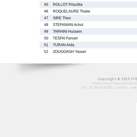
45
ROLLOT Priscillia
46
ROQUELAURE Thalie
47
SIRE Theo
48
STEFANIAN Achot
49
TARHINI Hussein
50
TESFAI Fanuel
51
TURAN Arda
52
ZOUGGAGH Yasser
Copyright © 2015 FFE
Fédération Française des 
tél :
01 39 44 65 80
| contact :
con