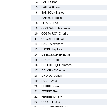
4
BADJI Sittoe
5
BAILLA Akrem
6
BANBOUK Najwa
7
BARBOT Louca
8
BUZZINI Lea
9
CONRAIRIE Maxence
10
COSTA-ROY Charlie
11
CUGUILLERE Will
12
DANE Alexandra
13
DAYDE Baptiste
14
DE BOSSCHER Ethan
15
DECAUD Pierre
16
DELEBECQUE Matheo
17
DELORME Clement
18
DRUART Julien
19
FABRE Ania
20
FERRIE Ninon
21
FERRIE Theo
22
FERRIE Tommy
23
GODEL Lucile