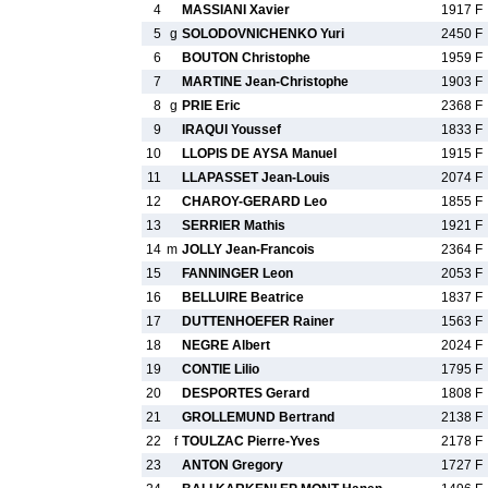
4
MASSIANI Xavier
1917 F
5
g
SOLODOVNICHENKO Yuri
2450 F
6
BOUTON Christophe
1959 F
7
MARTINE Jean-Christophe
1903 F
8
g
PRIE Eric
2368 F
9
IRAQUI Youssef
1833 F
10
LLOPIS DE AYSA Manuel
1915 F
11
LLAPASSET Jean-Louis
2074 F
12
CHAROY-GERARD Leo
1855 F
13
SERRIER Mathis
1921 F
14
m
JOLLY Jean-Francois
2364 F
15
FANNINGER Leon
2053 F
16
BELLUIRE Beatrice
1837 F
17
DUTTENHOEFER Rainer
1563 F
18
NEGRE Albert
2024 F
19
CONTIE Lilio
1795 F
20
DESPORTES Gerard
1808 F
21
GROLLEMUND Bertrand
2138 F
22
f
TOULZAC Pierre-Yves
2178 F
23
ANTON Gregory
1727 F