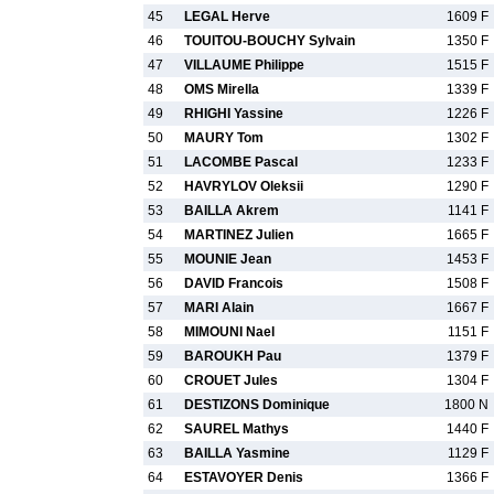
45
LEGAL Herve
1609 F
46
TOUITOU-BOUCHY Sylvain
1350 F
47
VILLAUME Philippe
1515 F
48
OMS Mirella
1339 F
49
RHIGHI Yassine
1226 F
50
MAURY Tom
1302 F
51
LACOMBE Pascal
1233 F
52
HAVRYLOV Oleksii
1290 F
53
BAILLA Akrem
1141 F
54
MARTINEZ Julien
1665 F
55
MOUNIE Jean
1453 F
56
DAVID Francois
1508 F
57
MARI Alain
1667 F
58
MIMOUNI Nael
1151 F
59
BAROUKH Pau
1379 F
60
CROUET Jules
1304 F
61
DESTIZONS Dominique
1800 N
62
SAUREL Mathys
1440 F
63
BAILLA Yasmine
1129 F
64
ESTAVOYER Denis
1366 F