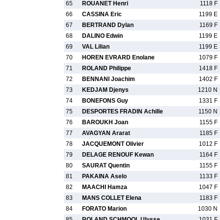
65
ROUANET Henri
1118 F
66
CASSINA Eric
1199 E
67
BERTRAND Dylan
1169 F
68
DALINO Edwin
1199 E
69
VAL Lilian
1199 E
70
HOREN EVRARD Enolane
1079 F
71
ROLAND Philippe
1418 F
72
BENNANI Joachim
1402 F
73
KEDJAM Djenys
1210 N
74
BONEFONS Guy
1331 F
75
DESPORTES FRADIN Achille
1150 N
76
BAROUKH Joan
1155 F
77
AVAGYAN Ararat
1185 F
78
JACQUEMONT Olivier
1012 F
79
DELAGE RENOUF Kewan
1164 F
80
SAURAT Quentin
1155 F
81
PAKAINA Aselo
1133 F
82
MAACHI Hamza
1047 F
83
MANS COLLET Elena
1183 F
84
FORATO Marion
1030 N
85
ROLAND SCHMOOL Ulysse
1031 F