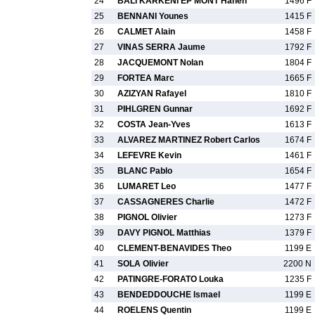
24
BALI KARKENI EP MONT Hanen
1496 F
25
BENNANI Younes
1415 F
26
CALMET Alain
1458 F
27
VINAS SERRA Jaume
1792 F
28
JACQUEMONT Nolan
1804 F
29
FORTEA Marc
1665 F
30
AZIZYAN Rafayel
1810 F
31
PIHLGREN Gunnar
1692 F
32
COSTA Jean-Yves
1613 F
33
ALVAREZ MARTINEZ Robert Carlos
1674 F
34
LEFEVRE Kevin
1461 F
35
BLANC Pablo
1654 F
36
LUMARET Leo
1477 F
37
CASSAGNERES Charlie
1472 F
38
PIGNOL Olivier
1273 F
39
DAVY PIGNOL Matthias
1379 F
40
CLEMENT-BENAVIDES Theo
1199 E
41
SOLA Olivier
2200 N
42
PATINGRE-FORATO Louka
1235 F
43
BENDEDDOUCHE Ismael
1199 E
44
ROELENS Quentin
1199 E