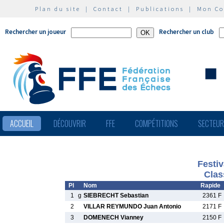
Plan du site
|
Contact
|
Publications
|
Mon C
Rechercher un joueur
Rechercher un club
ACCUEIL
DÉCOUVRIR
FFE
COMPÉTITIONS
SECTEU
Festi
Clas
Pl
Nom
Rapide
1
g
SIEBRECHT Sebastian
2361 F
2
VILLAR REYMUNDO Juan Antonio
2171 F
3
DOMENECH Vianney
2150 F