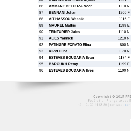
86
AMMANE BELOUZA Noor
1110 N
87
BENNANI Johan
1205 F
88
AIT HASSOU Wassila
1116 F
89
MAUREL Mathis
1199 E
90
TEINTURIER Jules
1110 N
91
ALIES Yannick
1210 N
92
PATINGRE-FORATO Elina
800 N
93
KIPPO Lina
1170 N
94
ESTEVES BOUDARIA Ilyan
1174 F
95
BAROUKH Remy
1199 E
96
ESTEVES BOUDARIA Ilyes
1100 N
Copyright © 2015 FFE
Fédération Française des 
tél :
01 39 44 65 80
| contact :
con