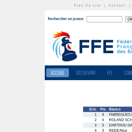
Plan du site
|
Contact
Rechercher un joueur
ACCUEIL
DÉCOUVRIR
FFE
COM
Ech.
Pts
Blancs
1
4
FABREGUES 
2
4
ROLAND SCH
3
3
DARTHOU GA
4
3
REEB Alice