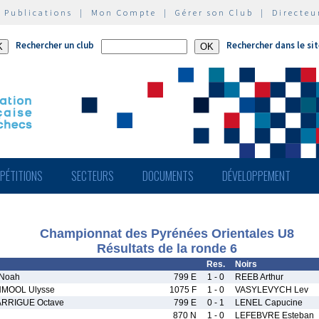
|
Publications
|
Mon Compte
|
Gérer son Club
|
Directeu
Rechercher un club
Rechercher dans le si
PÉTITIONS
SECTEURS
DOCUMENTS
DÉVELOPPEMENT
Championnat des Pyrénées Orientales U8
Résultats de la ronde 6
Res.
Noirs
Noah
799 E
1 - 0
REEB Arthur
MOOL Ulysse
1075 F
1 - 0
VASYLEVYCH Lev
RRIGUE Octave
799 E
0 - 1
LENEL Capucine
870 N
1 - 0
LEFEBVRE Esteban