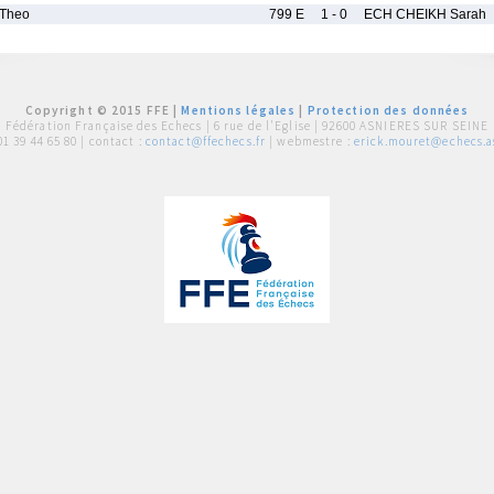
Theo
799 E
1 - 0
ECH CHEIKH Sarah
Copyright © 2015 FFE |
Mentions légales
|
Protection des données
Fédération Française des Echecs |
6 rue de l'Eglise | 92600 ASNIERES SUR SEINE
01 39 44 65 80
| contact :
contact@ffechecs.fr
| webmestre :
erick.mouret@echecs.as