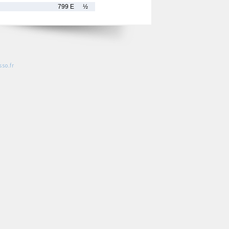
799 E
½
so.fr