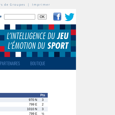
rs de Groupes
|
Imprimer
te
PARTENAIRES
BOUTIQUE
Pts
970 N
3
799 E
2
1010 N
3
799 E
½