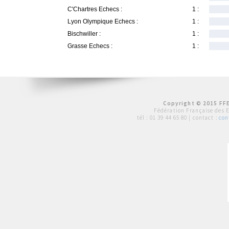
C'Chartres Echecs :
1 :
Lyon Olympique Echecs :
1 :
Bischwiller :
1 :
Grasse Echecs :
1 :
Copyright © 2015 FFE
Fédération Française des 
tél :
01 39 44 65 80
| contact :
con