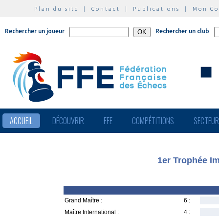
Plan du site
|
Contact
|
Publications
|
Mon C
Rechercher un joueur
Rechercher un club
ACCUEIL
DÉCOUVRIR
FFE
COMPÉTITIONS
SECTEU
1er Trophée I
Grand Maître :
6 :
Maître International :
4 :