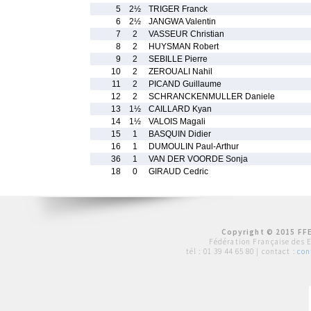
5
2½
TRIGER Franck
6
2½
JANGWA Valentin
7
2
VASSEUR Christian
8
2
HUYSMAN Robert
9
2
SEBILLE Pierre
10
2
ZEROUALI Nahil
11
2
PICAND Guillaume
12
2
SCHRANCKENMULLER Daniele
13
1½
CAILLARD Kyan
14
1½
VALOIS Magali
15
1
BASQUIN Didier
16
1
DUMOULIN Paul-Arthur
36
1
VAN DER VOORDE Sonja
18
0
GIRAUD Cedric
Copyright © 2015 FFE
Fédération Française des 
tél :
01 39 44 65 80
| contact :
con