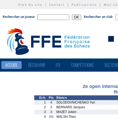
Plan du site
|
Contact
|
Publications
|
Mon C
Rechercher un joueur
Rechercher un club
ACCUEIL
DÉCOUVRIR
FFE
COMPÉTITIONS
SECTEU
2e open interna
R
Ech.
Pts
Blancs
1
4
SOLODOVNICHENKO Yuri
2
3
BERNARD Jacques
3
3
MAZET Julien
4
2½
WALSH Theo