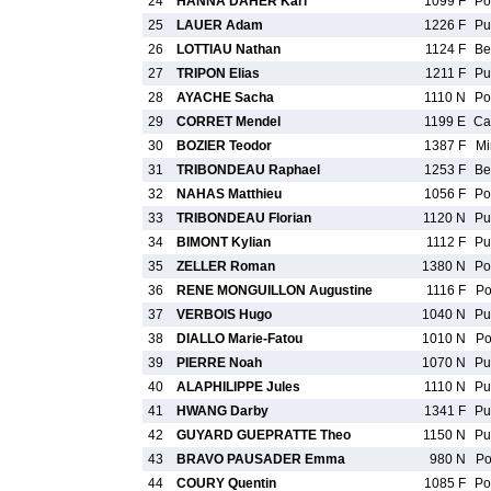
24
HANNA DAHER Karl
1099 F
P
25
LAUER Adam
1226 F
P
26
LOTTIAU Nathan
1124 F
B
27
TRIPON Elias
1211 F
P
28
AYACHE Sacha
1110 N
P
29
CORRET Mendel
1199 E
C
30
BOZIER Teodor
1387 F
M
31
TRIBONDEAU Raphael
1253 F
B
32
NAHAS Matthieu
1056 F
P
33
TRIBONDEAU Florian
1120 N
P
34
BIMONT Kylian
1112 F
P
35
ZELLER Roman
1380 N
P
36
RENE MONGUILLON Augustine
1116 F
P
37
VERBOIS Hugo
1040 N
P
38
DIALLO Marie-Fatou
1010 N
P
39
PIERRE Noah
1070 N
P
40
ALAPHILIPPE Jules
1110 N
P
41
HWANG Darby
1341 F
P
42
GUYARD GUEPRATTE Theo
1150 N
P
43
BRAVO PAUSADER Emma
980 N
P
44
COURY Quentin
1085 F
P