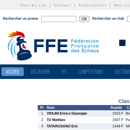
Plan du site
|
Contact
|
Publications
|
Mon C
Rechercher un joueur
Rechercher un club
ACCUEIL
DÉCOUVRIR
FFE
COMPÉTITIONS
SECTEU
Clas
Pl
Nom
Rapide
C
1
VIOLINI Enrico Giuseppe
1553 F
B
2
TU Mathias
1607 F
P
3
TATARUSANU Eric
1446 F
M