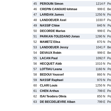
45
PEROUIN Simon
1214 F
P
46
CREPIN CANGUIO Iohmae
999 E
B
47
LARIDAN James
1250 N
P
48
LANDOEUER Axel
1030 F
P
49
NASSIF Chloe
840 N
P
50
DECORDE Marius
999 E
P
51
PARKAN-TOLEDANO Jonas
1290 N
P
52
MAMETZ Elisa
870 N
P
53
LANDOEUER Jessy
1041 F
B
54
DEVAUX Robin
999 E
B
55
LACAN Paul
1092 F
P
56
HECQUET Abib
1010 N
P
57
LOTTIAU Leana
1160 N
P
58
BEDOUI Youssef
860 N
P
59
NASSIF Raphael
970 N
P
60
CLARI Louis
1250 N
P
61
CHEN Arthus
799 E
P
62
ISAI Teodora Olivia
850 N
P
63
DE BECDELIEVRE Alban
799 E
P