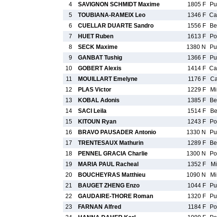
4
SAVIGNON SCHMIDT Maxime
1805 F
P
5
TOUBIANA-RAMEIX Leo
1346 F
C
6
CUELLAR DUARTE Sandro
1556 F
B
7
HUET Ruben
1613 F
P
8
SECK Maxime
1380 N
P
9
GANBAT Tushig
1366 F
P
10
GOBERT Alexis
1414 F
C
11
MOUILLART Emelyne
1176 F
C
12
PLAS Victor
1229 F
M
13
KOBAL Adonis
1385 F
B
14
SACI Leila
1514 F
B
15
KITOUN Ryan
1243 F
P
16
BRAVO PAUSADER Antonio
1330 N
P
17
TRENTESAUX Mathurin
1289 F
B
18
PENNEL GRACIA Charlie
1300 N
P
19
MARIA PAUL Racheal
1352 F
M
20
BOUCHEYRAS Matthieu
1090 N
M
21
BAUGET ZHENG Enzo
1044 F
P
22
GAUDAIRE-THORE Roman
1320 F
P
23
FARNAN Alfred
1184 F
P