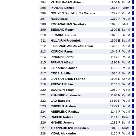
204
VAITHILINGAM Abinan
1160 N
PupM
205
PANTAIS Daniel
1515 F
VetM
206
NGUYEN Duc Minh Tri Maxime
1279 F
PouM
207
ROSU Matei
1212 F
PouM
208
YOGANATHAN Swathika
1028 F
MinF
209
BENSAID Remy
1199 E
SenM
210
LEMAIRE Gabriel
1026 F
BenM
211
HILLAIRIN Frederick
1199 E
SepM
212
LAZIGNAC ASLANYAN Anton
1405 F
PupM
213
KORICHI Fares
1042 F
PouM
214
PINCON Pierrot
1167 F
PouM
215
FARNAN Alfred
1120 N
PouM
216
EL KAROUI Jonas
1130 F
PouM
217
CROS Achille
1080 F
BenM
218
LAN YAN SHUN Fabrice
1199 E
SenM
219
PREVOT Robin
1134 F
BenM
220
BOCHE Nicolay
1050 F
PupM
221
ZHAKUPOV Iskander
1110 N
PpoM
222
LAO Baptiste
1310 N
PouM
223
CHICOUT Andrew
1199 E
SenM
224
ABERLENC Raphael
1147 F
PupM
225
RACHID Natalia
1164 F
BenF
226
HINARD Jeremy
1281 F
SenM
227
TURPIN-BIENVENU Julien
1040 F
MinM
228
VIDAL Alexandre
1120 F
PupM