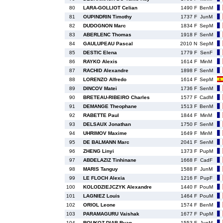
80
LARA-GOLLIOT Celian
1490 F
BenM
81
OUPINDRIN Timothy
1737 F
JunM
82
DUDOGNON Marc
1834 F
SepM
83
ABERLENC Thomas
1918 F
SenM
84
GAULUPEAU Pascal
2010 N
SepM
85
DESTIC Elena
1779 F
SenF
86
RAYKO Alexis
1614 F
MinM
87
RACHID Alexandre
1898 F
SenM
88
LORENZO Alfredo
1614 F
SepM
89
DINCOV Matei
1736 F
SenM
90
BRETEAU-RIBEIRO Charles
1577 F
CadM
91
DEMANGE Theophane
1513 F
BenM
92
RABETTE Paul
1844 F
MinM
93
DELSAUX Jonathan
1750 F
SenM
94
UHRIMOV Maxime
1649 F
MinM
95
DE BALMANN Marc
2041 F
SenM
96
ZHENG Linyi
1373 F
PupM
97
ABDELAZIZ Tinhinane
1668 F
CadF
98
MARIS Tanguy
1588 F
JunM
99
LE FLOCH Alexia
1216 F
PupF
100
KOLODZIEJCZYK Alexandre
1440 F
PouM
101
LAGNIEZ Louis
1464 F
PouM
102
ORIOL Leone
1574 F
BenM
103
PARAMAGURU Vaishak
1677 F
PupM
104
ROUKOZ-DIAB Ryan
1553 F
JunM