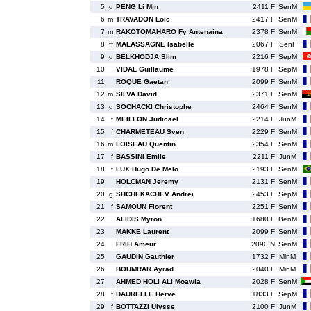
5
g
PENG Li Min
2411 F
SenM
6
m
TRAVADON Loic
2417 F
SenM
7
m
RAKOTOMAHARO Fy Antenaina
2378 F
SenM
8
ff
MALASSAGNE Isabelle
2067 F
SenF
9
g
BELKHODJA Slim
2216 F
SepM
10
VIDAL Guillaume
1978 F
SepM
11
ROQUE Gaetan
2099 F
SenM
12
m
SILVA David
2371 F
SenM
13
g
SOCHACKI Christophe
2464 F
SenM
14
f
MEILLON Judicael
2214 F
JunM
15
f
CHARMETEAU Sven
2229 F
SenM
16
m
LOISEAU Quentin
2354 F
SenM
17
f
BASSINI Emile
2211 F
JunM
18
f
LUX Hugo De Melo
2193 F
SenM
19
HOLCMAN Jeremy
2131 F
SenM
20
g
SHCHEKACHEV Andrei
2453 F
SepM
21
f
SAMOUN Florent
2251 F
SenM
22
ALIDIS Myron
1680 F
BenM
23
MAKKE Laurent
2099 F
SenM
24
FRIH Ameur
2090 N
SenM
25
GAUDIN Gauthier
1732 F
MinM
26
BOUMRAR Ayrad
2040 F
MinM
27
AHMED HOLI ALI Moawia
2028 F
SenM
28
f
DAURELLE Herve
1833 F
SepM
29
f
BOTTAZZI Ulysse
2100 F
JunM