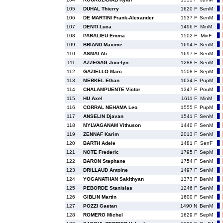
105
DUHAL Thierry
1620 F
SenM
106
DE MARTINI Frank-Alexander
1537 F
SenM
107
DENTI Luca
1496 F
MinM
108
PARALIEU Emma
1502 F
MinF
109
BRIAND Maxime
1694 F
SenM
110
ASMAI Ali
1697 F
SenM
111
AZZEGAG Jocelyn
1288 F
SenM
112
GAZIELLO Marc
1508 F
SepM
113
MERKEL Ethan
1634 F
PupM
114
CHALAMPUENTE Victor
1347 F
PouM
115
HU Axel
1611 F
MinM
116
CORRAL NEHAMA Leo
1555 F
PupM
117
ANSELIN Djavan
1541 F
SenM
118
MYLVAGANAM Vithuson
1440 F
SenM
119
ZENNAF Karim
2013 F
SenM
120
BARTH Adele
1481 F
SenF
121
NOTE Frederic
1795 F
SepM
122
BARON Stephane
1754 F
SenM
123
DRILLAUD Antoine
1497 F
SenM
124
YOGANATHAN Sakithyan
1373 F
BenM
125
PEBORDE Stanislas
1246 F
SenM
126
GIBLIN Martin
1600 F
SenM
127
POZZI Gaetan
1490 N
BenM
128
ROMERO Michel
1629 F
SepM