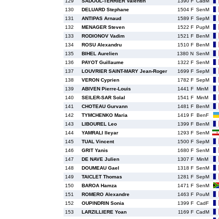
129
SADOUL-TERRIER Valentin
1390 F
CadM
130
DELUARD Stephane
1504 F
SenM
131
ANTIPAS Arnaud
1589 F
SepM
132
MENAGER Steven
1522 F
PupM
133
RODIONOV Vadim
1521 F
BenM
134
ROSU Alexandru
1510 F
BenM
135
BIHEL Aurelien
1380 N
SenM
136
PAYOT Guillaume
1322 F
SenM
137
LOUVRIER SAINT-MARY Jean-Roger
1699 F
SepM
138
VERON Cyprien
1782 F
SepM
139
ABIVEN Pierre-Louis
1441 F
MinM
140
SEILER-SAR Solal
1541 F
MinM
141
CHOTEAU Gurvann
1481 F
BenM
142
TYMCHENKO Maria
1419 F
BenF
143
LIBOUREL Leo
1399 F
BenM
144
YAMRALI Ileyar
1293 F
SenM
145
TUAL Vincent
1500 F
SepM
146
GRIT Yanis
1680 F
SenM
147
DE NAVE Julien
1307 F
MinM
148
DOUMEAU Gael
1318 F
SenM
149
TAICLET Thomas
1281 F
SepM
150
BAROA Hamza
1471 F
SenM
151
ROMERO Alexandre
1463 F
PouM
152
OUPINDRIN Sonia
1399 F
CadF
153
LARZILLIERE Yoan
1169 F
CadM