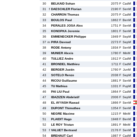
30
BELKAID Sohan
2075 F
CadM
31
f
DAESCHLER Florian
2190 F
SenM
32
CHARRON Thomas
2075 F
CadM
33
BOULOS Paul
1862 F
BenM
34
PERALES JOSA Alex
1751 F
SenM
35
KONOPKA Jeremie
1801 F
SenM
36
EMMENECKER Philippe
1949 F
SepM
37
m
PIRA Davoud
2273 F
SepM
38
RODE Antony
1934 F
SenM
39
MUNIER Alexis
1780 F
MinM
40
TULLIEZ Andre
1912 F
CadM
41
BRONDEL Matthieu
1711 F
CadM
42
BERGER Justin
1760 F
JunM
43
SOTELO Renzo
2038 F
SepM
44
RICOU Guillaume
1881 F
SenM
45
TU Mathias
1331 F
PupM
46
PAI LIU Paul
1864 F
CadM
47
IBAZIZEN Abdelatif
2006 F
SepM
48
EL AYYASH Rawad
1866 F
SenM
49
DUPONT Thimothee
1354 F
SenM
50
NEGRE Maxime
1215 F
MinM
51
PLAIDIT Hugo
1948 F
BenM
52
LE ROY Tristan
1891 F
MinM
53
f
VALUET Bertrand
2176 F
SenM
54
BREHAUT Carl
1987 F
CadM