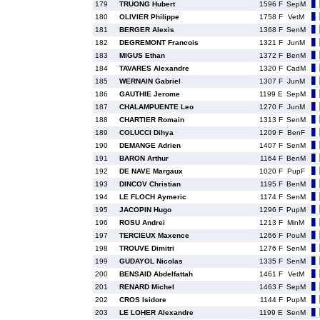
179
TRUONG Hubert
1596 F
SepM
180
OLIVIER Philippe
1758 F
VetM
181
BERGER Alexis
1368 F
SenM
182
DEGREMONT Francois
1321 F
JunM
183
MIGUS Ethan
1372 F
BenM
184
TAVARES Alexandre
1320 F
CadM
185
WERNAIN Gabriel
1307 F
JunM
186
GAUTHIE Jerome
1199 E
SepM
187
CHALAMPUENTE Leo
1270 F
JunM
188
CHARTIER Romain
1313 F
SenM
189
COLUCCI Dihya
1209 F
BenF
190
DEMANGE Adrien
1407 F
SenM
191
BARON Arthur
1164 F
BenM
192
DE NAVE Margaux
1020 F
PupF
193
DINCOV Christian
1195 F
BenM
194
LE FLOCH Aymeric
1174 F
SenM
195
JACOPIN Hugo
1296 F
PupM
196
ROSU Andrei
1213 F
MinM
197
TERCIEUX Maxence
1266 F
PouM
198
TROUVE Dimitri
1276 F
SenM
199
GUDAYOL Nicolas
1335 F
SenM
200
BENSAID Abdelfattah
1461 F
VetM
201
RENARD Michel
1463 F
SepM
202
CROS Isidore
1144 F
PupM
203
LE LOHER Alexandre
1199 E
SenM