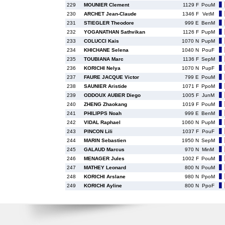
229
MOUNIER Clement
1129 F
PouM
230
ARCHET Jean-Claude
1346 F
VetM
231
STIEGLER Theodore
999 E
BenM
232
YOGANATHAN Sathvikan
1126 F
PupM
233
COLUCCI Kais
1070 N
PupM
234
KHICHANE Selena
1040 N
PouF
235
TOUBIANA Marc
1136 F
SepM
236
KORICHI Nelya
1070 N
PupF
237
FAURE JACQUE Victor
799 E
PouM
238
SAUNIER Aristide
1071 F
PpoM
239
ODDOUX AUBER Diego
1005 F
JunM
240
ZHENG Zhaokang
1019 F
PouM
241
PHILIPPS Noah
999 E
BenM
242
VIDAL Raphael
1060 N
PupM
243
PINCON Lili
1037 F
PouF
244
MARIN Sebastien
1950 N
SepM
245
GALAUD Marcus
970 N
MinM
246
MENAGER Jules
1002 F
PouM
247
MATHEY Leonard
800 N
PouM
248
KORICHI Arslane
980 N
PpoM
249
KORICHI Ayline
800 N
PpoF