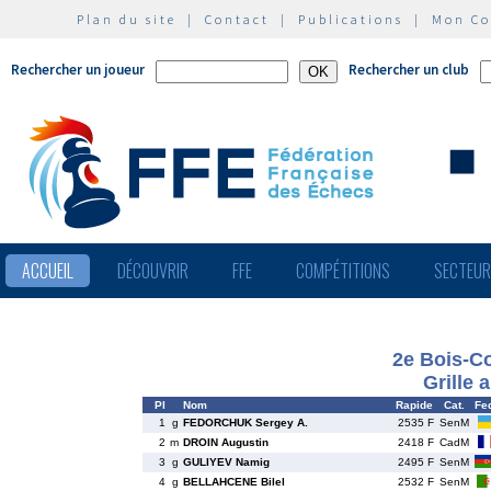
Plan du site
|
Contact
|
Publications
|
Mon C
Rechercher un joueur
Rechercher un club
ACCUEIL
DÉCOUVRIR
FFE
COMPÉTITIONS
SECTEU
2e Bois-C
Grille 
Pl
Nom
Rapide
Cat.
Fe
1
g
FEDORCHUK Sergey A.
2535 F
SenM
2
m
DROIN Augustin
2418 F
CadM
3
g
GULIYEV Namig
2495 F
SenM
4
g
BELLAHCENE Bilel
2532 F
SenM