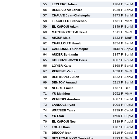
55
LECLERC Julien
1784 F
SenM
56
BENSAID Alexandre
1920 F
SenM
57
CHAUVE Jean-Christophe
1873 F
SenM
58
FLAGIELLO Francesco
1731 F
MinM
59
EL KAROUI Adam
1849 F
BenM
60
MARTIN-BRETEAU Paul
1511 F
MinM
61
ARZUR Maia
1822 F
MinF
62
CHAILLOU Thibault
1854 F
SenM
63
CARBONNET Christophe
1830 N
SepM
64
AUDER Benjamin
1847 F
SenM
65
KOLODZIEJCZYK Boris
1807 F
PouM
66
LOYER Kaito
1368 F
BenM
67
PERRINE Victor
1620 F
MinM
68
BERTRAND Julien
1822 F
SenM
69
DENJOY Arnaud
2113 F
SenM
70
NEGRE Emilie
1737 F
BenF
71
YU Matthieu
1652 F
MinM
72
PERROIS Aurelien
1687 F
SenM
73
LANDOLSI Iyad
1904 F
PupM
74
WARNIER Yanis
1939 F
CadM
75
YU Etan
1506 F
PupM
76
EL KAROUI Noe
1839 F
PupM
77
TOUAT Kais
1787 F
BenM
78
DINCOV Ioan
1510 F
CadM
79
DESARMAUX-DO Yanis-Huy
1793 F
MinM