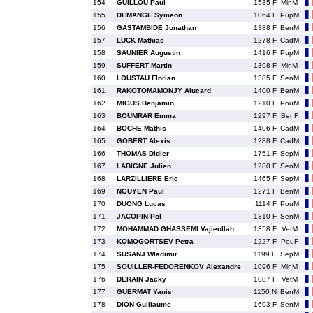
154
GUILLOU Paul
1535 F
MinM
155
DEMANGE Symeon
1064 F
PupM
156
GASTAMBIDE Jonathan
1388 F
BenM
157
LUCK Mathias
1278 F
CadM
158
SAUNIER Augustin
1416 F
PupM
159
SUFFERT Martin
1398 F
MinM
160
LOUSTAU Florian
1385 F
SenM
161
RAKOTOMAMONJY Alucard
1400 F
BenM
162
MIGUS Benjamin
1210 F
PouM
163
BOUMRAR Emma
1297 F
BenF
164
BOCHE Mathis
1406 F
CadM
165
GOBERT Alexis
1288 F
CadM
166
THOMAS Didier
1751 F
SepM
167
LABIGNE Julien
1280 F
SenM
168
LARZILLIERE Eric
1465 F
SepM
169
NGUYEN Paul
1271 F
BenM
170
DUONG Lucas
1114 F
PouM
171
JACOPIN Pol
1310 F
SenM
172
MOHAMMAD GHASSEMI Vajieollah
1358 F
VetM
173
KOMOGORTSEV Petra
1227 F
PouF
174
SUSANJ Wladimir
1199 E
SepM
175
SOUILLER-FEDORENKOV Alexandre
1096 F
MinM
176
DERAIN Jacky
1087 F
VetM
177
GUERMAT Yanis
1150 N
BenM
178
DION Guillaume
1603 F
SenM