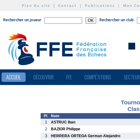
Plan du site
|
Contact
|
Publications
|
Mon C
Rechercher un joueur
Rechercher un club
ACCUEIL
DÉCOUVRIR
FFE
COMPÉTITIONS
SECTEU
Tourno
Clas
Pl
Nom
1
ASTRUC Iban
2
BAZIOR Philippe
3
HERRERA ORTEGA German Alejandro