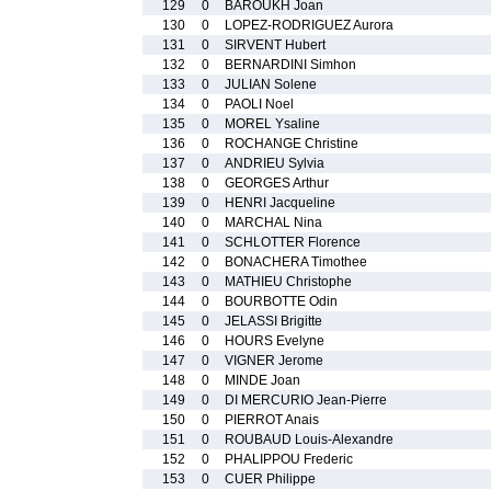
129
0
BAROUKH Joan
130
0
LOPEZ-RODRIGUEZ Aurora
131
0
SIRVENT Hubert
132
0
BERNARDINI Simhon
133
0
JULIAN Solene
134
0
PAOLI Noel
135
0
MOREL Ysaline
136
0
ROCHANGE Christine
137
0
ANDRIEU Sylvia
138
0
GEORGES Arthur
139
0
HENRI Jacqueline
140
0
MARCHAL Nina
141
0
SCHLOTTER Florence
142
0
BONACHERA Timothee
143
0
MATHIEU Christophe
144
0
BOURBOTTE Odin
145
0
JELASSI Brigitte
146
0
HOURS Evelyne
147
0
VIGNER Jerome
148
0
MINDE Joan
149
0
DI MERCURIO Jean-Pierre
150
0
PIERROT Anais
151
0
ROUBAUD Louis-Alexandre
152
0
PHALIPPOU Frederic
153
0
CUER Philippe