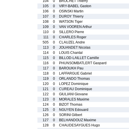
104
0
BROCHET Thierry
105
0
VIRY-BABEL Gaston
106
0
OSINSKI Martin
107
0
DUROY Thierry
108
0
WATSON Tiger
109
0
VAN VOOREN Arthur
110
0
SILLERO Pierre
111
0
CHARLES Roger
505
0
CLAUZEL Andre
113
0
JOUANDET Nicolas
114
0
LOUIS Chantal
115
0
BILLOD-LAILLET Camille
116
0
PHUNSOMBATLERT Gaspard
117
0
BAROUKH Pau
118
0
LAFFARGUE Gabriel
119
0
ORLANDO Thomas
120
0
LOPEZ Dominique
121
0
CUREAU Dominique
122
0
GIULIANI Giovane
123
0
MORALES Maxime
124
0
BIZOT Thomas
125
0
NGUYEN Edouard
126
0
SORINI Gilbert
127
0
BELHANDOUZ Maxime
128
0
CHAUDESAYGUES Hugo