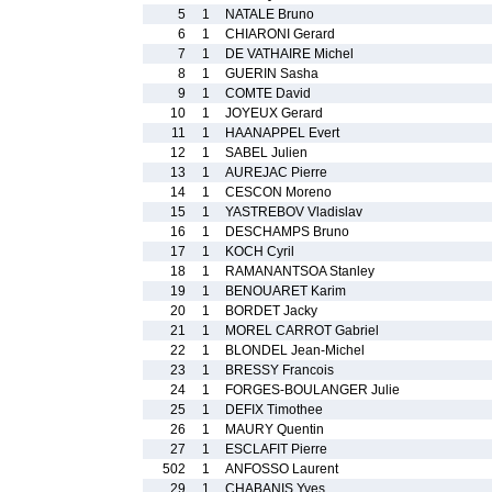
5
1
NATALE Bruno
6
1
CHIARONI Gerard
7
1
DE VATHAIRE Michel
8
1
GUERIN Sasha
9
1
COMTE David
10
1
JOYEUX Gerard
11
1
HAANAPPEL Evert
12
1
SABEL Julien
13
1
AUREJAC Pierre
14
1
CESCON Moreno
15
1
YASTREBOV Vladislav
16
1
DESCHAMPS Bruno
17
1
KOCH Cyril
18
1
RAMANANTSOA Stanley
19
1
BENOUARET Karim
20
1
BORDET Jacky
21
1
MOREL CARROT Gabriel
22
1
BLONDEL Jean-Michel
23
1
BRESSY Francois
24
1
FORGES-BOULANGER Julie
25
1
DEFIX Timothee
26
1
MAURY Quentin
27
1
ESCLAFIT Pierre
502
1
ANFOSSO Laurent
29
1
CHABANIS Yves