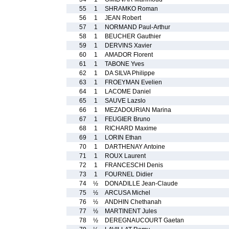
55
1
SHRAMKO Roman
56
1
JEAN Robert
57
1
NORMAND Paul-Arthur
58
1
BEUCHER Gauthier
59
1
DERVINS Xavier
60
1
AMADOR Florent
61
1
TABONE Yves
62
1
DA SILVA Philippe
63
1
FROEYMAN Evelien
64
1
LACOME Daniel
65
1
SAUVE Lazslo
66
1
MEZADOURIAN Marina
67
1
FEUGIER Bruno
68
1
RICHARD Maxime
69
1
LORIN Ethan
70
1
DARTHENAY Antoine
71
1
ROUX Laurent
72
1
FRANCESCHI Denis
73
1
FOURNEL Didier
74
½
DONADILLE Jean-Claude
75
½
ARCUSA Michel
76
½
ANDHIN Chethanah
77
½
MARTINENT Jules
78
½
DEREGNAUCOURT Gaetan