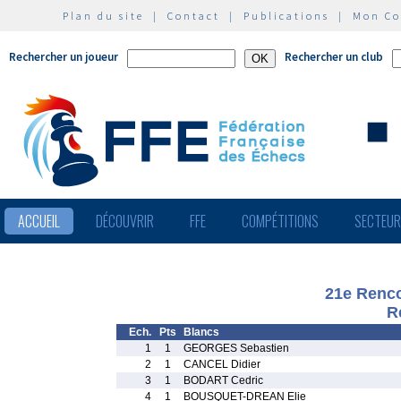
Plan du site
|
Contact
|
Publications
|
Mon C
Rechercher un joueur
Rechercher un club
ACCUEIL
DÉCOUVRIR
FFE
COMPÉTITIONS
SECTEU
21e Renco
R
Ech.
Pts
Blancs
1
1
GEORGES Sebastien
2
1
CANCEL Didier
3
1
BODART Cedric
4
1
BOUSQUET-DREAN Elie