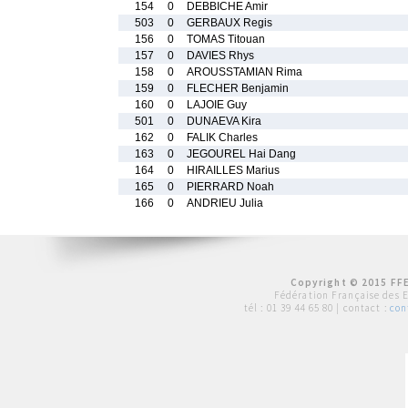
154
0
DEBBICHE Amir
503
0
GERBAUX Regis
156
0
TOMAS Titouan
157
0
DAVIES Rhys
158
0
AROUSSTAMIAN Rima
159
0
FLECHER Benjamin
160
0
LAJOIE Guy
501
0
DUNAEVA Kira
162
0
FALIK Charles
163
0
JEGOUREL Hai Dang
164
0
HIRAILLES Marius
165
0
PIERRARD Noah
166
0
ANDRIEU Julia
Copyright © 2015 FFE
Fédération Française des 
tél :
01 39 44 65 80
| contact :
con