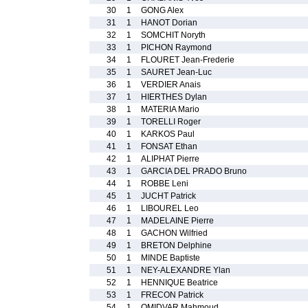
30
1
GONG Alex
31
1
HANOT Dorian
32
1
SOMCHIT Noryth
33
1
PICHON Raymond
34
1
FLOURET Jean-Frederie
35
1
SAURET Jean-Luc
36
1
VERDIER Anais
37
1
HIERTHES Dylan
38
1
MATERIA Mario
39
1
TORELLI Roger
40
1
KARKOS Paul
41
1
FONSAT Ethan
42
1
ALIPHAT Pierre
43
1
GARCIA DEL PRADO Bruno
44
1
ROBBE Leni
45
1
JUCHT Patrick
46
1
LIBOUREL Leo
47
1
MADELAINE Pierre
48
1
GACHON Wilfried
49
1
BRETON Delphine
50
1
MINDE Baptiste
51
1
NEY-ALEXANDRE Ylan
52
1
HENNIQUE Beatrice
53
1
FRECON Patrick
54
1
OMIDVAR Mahmoud