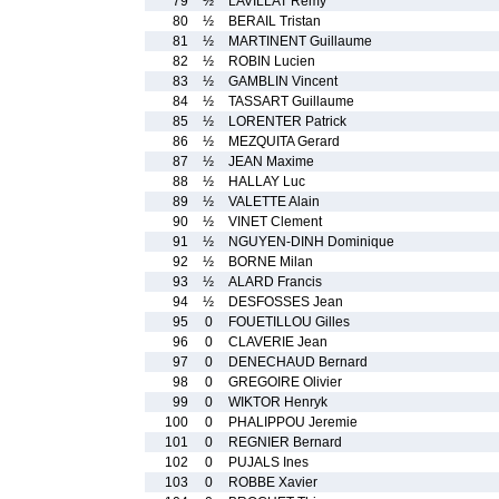
79
½
LAVILLAT Remy
80
½
BERAIL Tristan
81
½
MARTINENT Guillaume
82
½
ROBIN Lucien
83
½
GAMBLIN Vincent
84
½
TASSART Guillaume
85
½
LORENTER Patrick
86
½
MEZQUITA Gerard
87
½
JEAN Maxime
88
½
HALLAY Luc
89
½
VALETTE Alain
90
½
VINET Clement
91
½
NGUYEN-DINH Dominique
92
½
BORNE Milan
93
½
ALARD Francis
94
½
DESFOSSES Jean
95
0
FOUETILLOU Gilles
96
0
CLAVERIE Jean
97
0
DENECHAUD Bernard
98
0
GREGOIRE Olivier
99
0
WIKTOR Henryk
100
0
PHALIPPOU Jeremie
101
0
REGNIER Bernard
102
0
PUJALS Ines
103
0
ROBBE Xavier