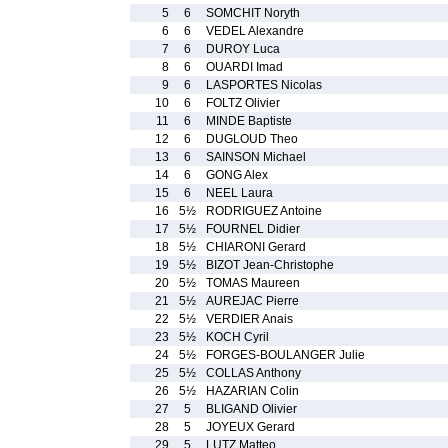
5
6
SOMCHIT Noryth
6
6
VEDEL Alexandre
7
6
DUROY Luca
8
6
OUARDI Imad
9
6
LASPORTES Nicolas
10
6
FOLTZ Olivier
11
6
MINDE Baptiste
12
6
DUGLOUD Theo
13
6
SAINSON Michael
14
6
GONG Alex
15
6
NEEL Laura
16
5½
RODRIGUEZ Antoine
17
5½
FOURNEL Didier
18
5½
CHIARONI Gerard
19
5½
BIZOT Jean-Christophe
20
5½
TOMAS Maureen
21
5½
AUREJAC Pierre
22
5½
VERDIER Anais
23
5½
KOCH Cyril
24
5½
FORGES-BOULANGER Julie
25
5½
COLLAS Anthony
26
5½
HAZARIAN Colin
27
5
BLIGAND Olivier
28
5
JOYEUX Gerard
29
5
LUTZ Matteo