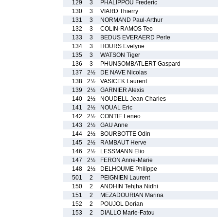
129
3
PHALIPPOU Frederic
130
3
VIARD Thierry
131
3
NORMAND Paul-Arthur
132
3
COLIN-RAMOS Teo
133
3
BEDUS EVERAERD Perle
134
3
HOURS Evelyne
135
3
WATSON Tiger
136
3
PHUNSOMBATLERT Gaspard
137
2½
DE NAVE Nicolas
138
2½
VASICEK Laurent
139
2½
GARNIER Alexis
140
2½
NOUDELL Jean-Charles
141
2½
NOUAL Eric
142
2½
CONTIE Leneo
143
2½
GAU Anne
144
2½
BOURBOTTE Odin
145
2½
RAMBAUT Herve
146
2½
LESSMANN Elio
147
2½
FERON Anne-Marie
148
2½
DELHOUME Philippe
501
2
PEIGNIEN Laurent
150
2
ANDHIN Tehjha Nidhi
151
2
MEZADOURIAN Marina
152
2
POUJOL Dorian
153
2
DIALLO Marie-Fatou