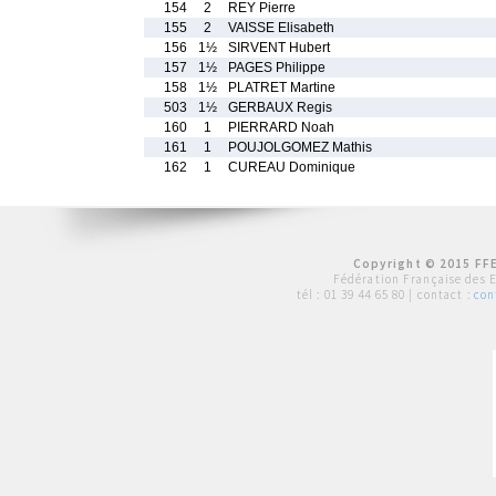
154
2
REY Pierre
155
2
VAISSE Elisabeth
156
1½
SIRVENT Hubert
157
1½
PAGES Philippe
158
1½
PLATRET Martine
503
1½
GERBAUX Regis
160
1
PIERRARD Noah
161
1
POUJOLGOMEZ Mathis
162
1
CUREAU Dominique
Copyright © 2015 FFE
Fédération Française des 
tél :
01 39 44 65 80
| contact :
con