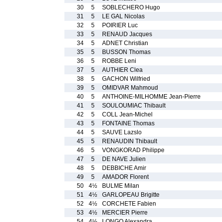
30
5
SOBLECHERO Hugo
31
5
LE GAL Nicolas
32
5
POIRIER Luc
33
5
RENAUD Jacques
34
5
ADNET Christian
35
5
BUSSON Thomas
36
5
ROBBE Leni
37
5
AUTHIER Clea
38
5
GACHON Wilfried
39
5
OMIDVAR Mahmoud
40
5
ANTHOINE-MILHOMME Jean-Pierre
41
5
SOULOUMIAC Thibault
42
5
COLL Jean-Michel
43
5
FONTAINE Thomas
44
5
SAUVE Lazslo
45
5
RENAUDIN Thibault
46
5
VONGKORAD Philippe
47
5
DE NAVE Julien
48
5
DEBBICHE Amir
49
5
AMADOR Florent
50
4½
BULME Milan
51
4½
GARLOPEAU Brigitte
52
4½
CORCHETE Fabien
53
4½
MERCIER Pierre
54
4½
LONGO Alexandra