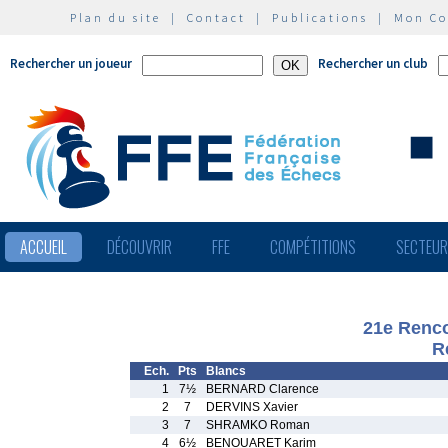
Plan du site
|
Contact
|
Publications
|
Mon C
Rechercher un joueur
Rechercher un club
ACCUEIL
DÉCOUVRIR
FFE
COMPÉTITIONS
SECTEU
21e Renco
R
Ech.
Pts
Blancs
1
7½
BERNARD Clarence
2
7
DERVINS Xavier
3
7
SHRAMKO Roman
4
6½
BENOUARET Karim