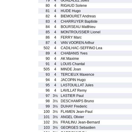
79
4
GONZALEZ Jules
80
4
RIGAUD Solene
81
4
HUDE Hugo
82
4
BIEMOURET Andreas
83
4
CHARRUYER Baptiste
84
4
BOURSEAU Matthieu
85
4
MONTROUSSIER Lionel
86
4
FERRY Marc
87
4
VAN VOOREN Arthur
502
4
CADILHAC-SEFFINO Lea
89
4
CHABANIS Yves
90
4
AK Maxime
91
4
LOUIS Chantal
505
4
MINDE Joan
93
4
TERCIEUX Maxence
94
4
JACOPIN Hugo
95
4
LASTOUILLAT Jules
96
4
LAVILLAT Remy
97
3½
LASTIER Paul
98
3½
DESCHAMPS Bruno
99
3½
DUHAY Frederic
100
3½
FLAMEN Jean-Paul
101
3½
ANGEL Olivier
102
3½
FRAILINU Jean-Bernard
103
3½
GEORGES Sebastien