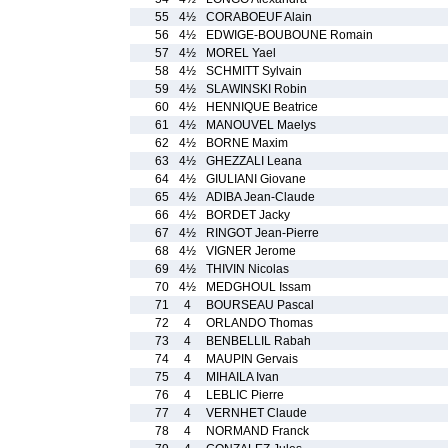
55
4½
CORABOEUF Alain
56
4½
EDWIGE-BOUBOUNE Romain
57
4½
MOREL Yael
58
4½
SCHMITT Sylvain
59
4½
SLAWINSKI Robin
60
4½
HENNIQUE Beatrice
61
4½
MANOUVEL Maelys
62
4½
BORNE Maxim
63
4½
GHEZZALI Leana
64
4½
GIULIANI Giovane
65
4½
ADIBA Jean-Claude
66
4½
BORDET Jacky
67
4½
RINGOT Jean-Pierre
68
4½
VIGNER Jerome
69
4½
THIVIN Nicolas
70
4½
MEDGHOUL Issam
71
4
BOURSEAU Pascal
72
4
ORLANDO Thomas
73
4
BENBELLIL Rabah
74
4
MAUPIN Gervais
75
4
MIHAILA Ivan
76
4
LEBLIC Pierre
77
4
VERNHET Claude
78
4
NORMAND Franck