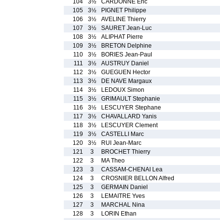
104
3½
CARDONNE Eric
105
3½
PIGNET Philippe
106
3½
AVELINE Thierry
107
3½
SAURET Jean-Luc
108
3½
ALIPHAT Pierre
109
3½
BRETON Delphine
110
3½
BORIES Jean-Paul
111
3½
AUSTRUY Daniel
112
3½
GUEGUEN Hector
113
3½
DE NAVE Margaux
114
3½
LEDOUX Simon
115
3½
GRIMAULT Stephanie
116
3½
LESCUYER Stephane
117
3½
CHAVALLARD Yanis
118
3½
LESCUYER Clement
119
3½
CASTELLI Marc
120
3½
RUI Jean-Marc
121
3
BROCHET Thierry
122
3
MA Theo
123
3
CASSAM-CHENAI Lea
124
3
CROSNIER BELLON Alfred
125
3
GERMAIN Daniel
126
3
LEMAITRE Yves
127
3
MARCHAL Nina
128
3
LORIN Ethan