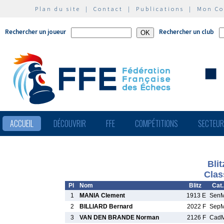
Plan du site
|
Contact
|
Publications
|
Mon C
Rechercher un joueur
Rechercher un club
ACCUEIL
DÉCOUVRIR
FFE
COMPÉTITIONS
SECTEU
Blit
Clas
Pl
Nom
Blitz
Cat.
1
MANIA Clement
1913 E
Sen
2
BILLIARD Bernard
2022 F
Sep
3
VAN DEN BRANDE Norman
2126 F
Cad