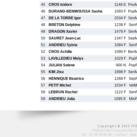
45
CROS Isidore
1148 E
Pou
46
DURAND-BENMOUSSA Sasha
1093 F
Pup
47
DE LA TORRE Igor
2034 F
Sen
48
BRETON Delphine
1238 F
Sen
49
DRAGON Xavier
1476 F
Sen
50
SAURET Jean-Luc
1347 F
Sep
51
ANDRIEU Sylvia
1084 F
Sen
52
CROS Achille
1090 F
Ben
53
LAVILLEDIEU Melys
1029 F
Pup
54
JULIAN Solene
900 N
Pup
55
KIM Jisu
1898 F
Sen
56
HENNIQUE Beatrice
1268 F
Sep
57
PETIT Michel
1034 F
Vet
58
LEBRUN Rachel
1122 F
Sen
59
ANDRIEU Julia
1095 E
Min
Copyright © 2015 FFE
Fédération Française des 
tél :
01 39 44 65 80
| contact :
con