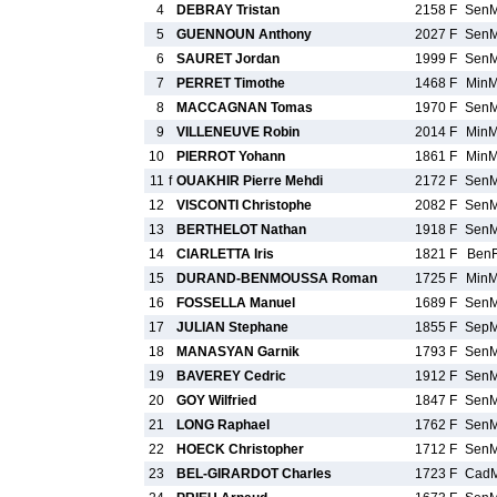
4
DEBRAY Tristan
2158 F
Sen
5
GUENNOUN Anthony
2027 F
Sen
6
SAURET Jordan
1999 F
Sen
7
PERRET Timothe
1468 F
Min
8
MACCAGNAN Tomas
1970 F
Sen
9
VILLENEUVE Robin
2014 F
Min
10
PIERROT Yohann
1861 F
Min
11
f
OUAKHIR Pierre Mehdi
2172 F
Sen
12
VISCONTI Christophe
2082 F
Sen
13
BERTHELOT Nathan
1918 F
Sen
14
CIARLETTA Iris
1821 F
Ben
15
DURAND-BENMOUSSA Roman
1725 F
Min
16
FOSSELLA Manuel
1689 F
Sen
17
JULIAN Stephane
1855 F
Sep
18
MANASYAN Garnik
1793 F
Sen
19
BAVEREY Cedric
1912 F
Sen
20
GOY Wilfried
1847 F
Sen
21
LONG Raphael
1762 F
Sen
22
HOECK Christopher
1712 F
Sen
23
BEL-GIRARDOT Charles
1723 F
Cad