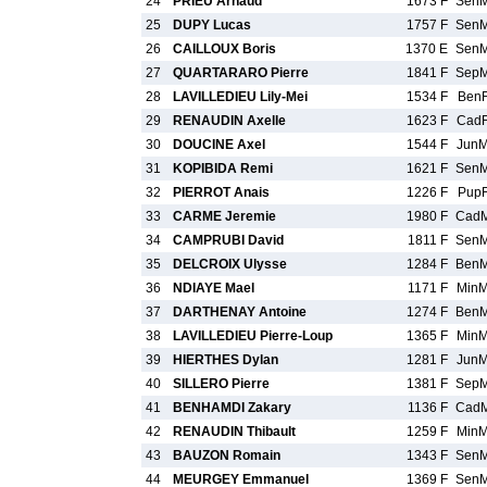
24
PRIEU Arnaud
1673 F
Sen
25
DUPY Lucas
1757 F
Sen
26
CAILLOUX Boris
1370 E
Sen
27
QUARTARARO Pierre
1841 F
Sep
28
LAVILLEDIEU Lily-Mei
1534 F
Ben
29
RENAUDIN Axelle
1623 F
Cad
30
DOUCINE Axel
1544 F
Jun
31
KOPIBIDA Remi
1621 F
Sen
32
PIERROT Anais
1226 F
Pup
33
CARME Jeremie
1980 F
Cad
34
CAMPRUBI David
1811 F
Sen
35
DELCROIX Ulysse
1284 F
Ben
36
NDIAYE Mael
1171 F
Min
37
DARTHENAY Antoine
1274 F
Ben
38
LAVILLEDIEU Pierre-Loup
1365 F
Min
39
HIERTHES Dylan
1281 F
Jun
40
SILLERO Pierre
1381 F
Sep
41
BENHAMDI Zakary
1136 F
Cad
42
RENAUDIN Thibault
1259 F
Min
43
BAUZON Romain
1343 F
Sen
44
MEURGEY Emmanuel
1369 F
Sen