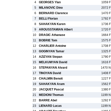
4
GEORGES Ylan
1059 F
5
MILANOVIC Dino
2072 F
6
BERNARD Clarence
1470 F
7
BELLI Florian
1792 F
8
SAHAKYAN Karen
1736 F
9
AROUSSTAMIAN Albert
1720 F
10
DRAGIC Athanase
1664 F
11
BOBRIE Tom
1575 F
12
CHARLIER Antoine
1708 F
13
GOGINYAN Tamar
1325 F
14
AZIZYAN Stepan
1790 F
15
MELKUMYAN David
1616 F
16
STEPANYAN Alvard
1470 N
17
TINOYAN David
1408 F
18
CHALMIN Benoit
1227 F
19
SAHAKYAN Aram
1562 F
20
JACQUET Pascal
1380 F
21
MEDIONI Thomas
1199 N
22
BARRE Abel
1292 F
23
LIENARD Lucas
1199 N