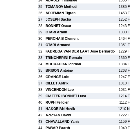
24
ABAUZIT Timothee
1365 F
25
TOMANOV Methodi
1385 F
26
ADJEMIAN Tigran
1453 F
27
JOSEPH Sacha
1252 F
28
BONNET Oscar
1243 F
29
OTARI Armin
1330 F
30
PERCHAIS Clement
1464 F
31
OTARI Armand
1351 F
32
FABREGA VAN DER LAAT Jose Bernardo
1229 F
33
TRINCHERINI Romain
1360 F
34
MOURADIAN Ichrhan
1384 F
35
BRISON Antoine
1263 F
36
GRANGE Loic
1247 F
37
GILLET Astrik
1010 F
38
VINCENDON Leo
1031 F
39
GIAFFERI BONNET Luna
1214 F
40
RUPH Felicien
1112 F
41
HAKOBIAN Hovik
1210 N
42
AZIZYAN David
1222 F
43
CHAVALLARD Yanis
1159 F
44
PAWAR Paarth
1049 F