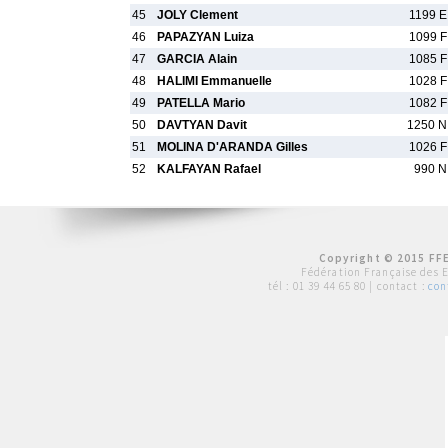
45
JOLY Clement
1199 E
46
PAPAZYAN Luiza
1099 F
47
GARCIA Alain
1085 F
48
HALIMI Emmanuelle
1028 F
49
PATELLA Mario
1082 F
50
DAVTYAN Davit
1250 N
51
MOLINA D'ARANDA Gilles
1026 F
52
KALFAYAN Rafael
990 N
Copyright © 2015 FFE
Fédération Française des 
tél :
01 39 44 65 80
| contact :
con