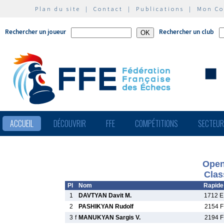
Plan du site
|
Contact
|
Publications
|
Mon C
Rechercher un joueur
Rechercher un club
ACCUEIL
DÉCOUVRIR
FFE
COMPÉTITIONS
SECTEU
Open
Clas
Pl
Nom
Rapide
1
DAVTYAN Davit M.
1712 E
2
PASHIKYAN Rudolf
2154 F
3
f
MANUKYAN Sargis V.
2194 F