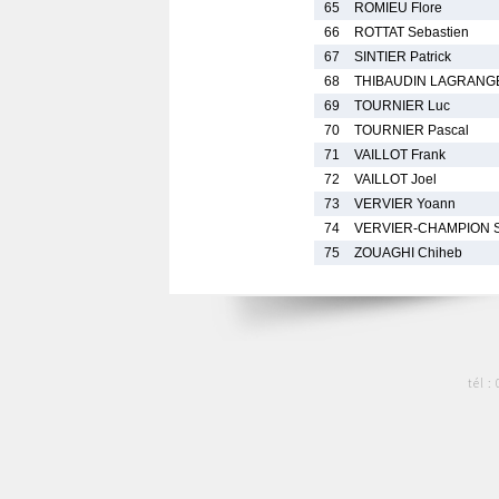
65
ROMIEU Flore
66
ROTTAT Sebastien
67
SINTIER Patrick
68
THIBAUDIN LAGRANGE
69
TOURNIER Luc
70
TOURNIER Pascal
71
VAILLOT Frank
72
VAILLOT Joel
73
VERVIER Yoann
74
VERVIER-CHAMPION 
75
ZOUAGHI Chiheb
tél :