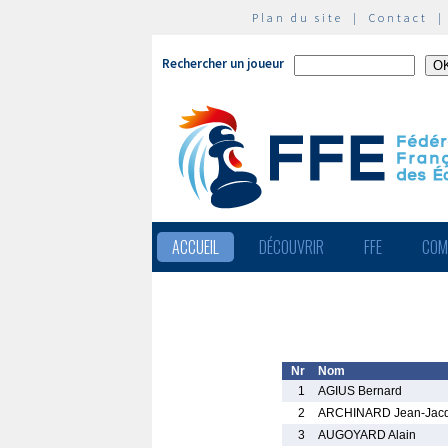
Plan du site
|
Contact
Rechercher un joueur
ACCUEIL
DÉCOUVRIR
FFE
COM
Nr
Nom
1
AGIUS Bernard
2
ARCHINARD Jean-Jac
3
AUGOYARD Alain