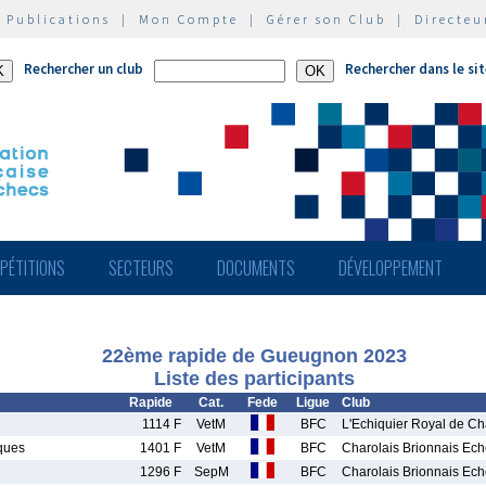
|
Publications
|
Mon Compte
|
Gérer son Club
|
Directeu
Rechercher un club
Rechercher dans le si
PÉTITIONS
SECTEURS
DOCUMENTS
DÉVELOPPEMENT
22ème rapide de Gueugnon 2023
Liste des participants
Rapide
Cat.
Fede
Ligue
Club
1114 F
VetM
BFC
L'Echiquier Royal de Ch
ques
1401 F
VetM
BFC
Charolais Brionnais Ech
1296 F
SepM
BFC
Charolais Brionnais Ech