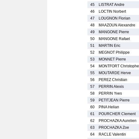
45
LISTRAT Andre
46
LOCTIN Norbert
47
LOUGNON Florian
48
MAAZOUN Alexandre
49
MANGONE Pierre
50
MANGONE Rafael
51
MARTIN Eric
52
MEGNOT Philippe
53
MONNET Pierre
54
MONTFORT Christophe
55
MOUTARDE Herve
56
PEREZ Christian
57
PERRIN Alexis
58
PERRIN Yves
59
PETITJEAN Pierre
60
PINA Helian
61
POURCHER Clement
62
PROCHAZKA Aurelien
63
PROCHAZKA Zoe
64
RACLE Valentin