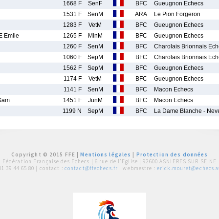
1668 F
SenF
BFC
Gueugnon Echecs
1531 F
SenM
ARA
Le Pion Forgeron
1283 F
VetM
BFC
Gueugnon Echecs
 Emile
1265 F
MinM
BFC
Gueugnon Echecs
1260 F
SenM
BFC
Charolais Brionnais Ech
1060 F
SepM
BFC
Charolais Brionnais Ech
1562 F
SepM
BFC
Gueugnon Echecs
1174 F
VetM
BFC
Gueugnon Echecs
1141 F
SenM
BFC
Macon Echecs
Sam
1451 F
JunM
BFC
Macon Echecs
1199 N
SepM
BFC
La Dame Blanche - Nev
Copyright © 2015 FFE |
Mentions légales
|
Protection des données
Fédération Française des Echecs |
6 rue de l'Eglise | 92600 ASNIERES SUR SEINE
01 39 44 65 80
| contact :
contact@ffechecs.fr
| webmestre :
erick.mouret@echecs.as