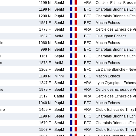
1199 N
SenM
ARA
Cercle d'Echecs Bressa
1199 N
SenM
BFC
Charolais Brionnais Ech
1200 N
PupM
BFC
Charolais Brionnais Ech
1551 F
SenM
BFC
Macon Echecs
1778 F
SenM
ARA
Cercle des Echecs de V
1637 F
VetM
BFC
Gueugnon Echecs
in
1060 N
BenM
BFC
Macon Echecs
999 N
BenM
BFC
Charolais Brionnais Ech
l
1161 F
SepM
BFC
Charolais Brionnais Ech
m
1878 F
VetM
BFC
Macon Echecs
1202 F
SenM
BFC
La Dame Blanche - Nev
1199 N
MinM
BFC
Macon Echecs
1347 F
SenM
ARA
Lyon Olympique Echecs
he
1979 F
SepM
ARA
Cercle des Echecs de V
1517 F
CadM
ARA
Cercle des Echecs de V
1040 N
PupM
BFC
Macon Echecs
rre
1459 F
SenM
ARA
Club d'Echecs de Thizy 
1199 N
SepM
BFC
Charolais Brionnais Ech
1679 F
SenM
BFC
Charolais Brionnais Ech
1507 F
SepM
ARA
Club d'Echecs de Thizy 