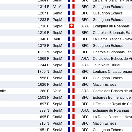
1984 F
SenM
BFC
La Dame Blanche - Nev
1314 F
VetM
BFC
Gueugnon Echecs
e
1207 F
SenM
BFC
Gueugnon Echecs
1233 F
PupM
BFC
Gueugnon Echecs
1736 F
SepM
ARA
Echiquier du Roannais
1216 F
SepM
BFC
Charolais Brionnais Ech
1340 F
VetF
BFC
La Dame Blanche - Nev
1378 F
SepM
BFC
Gueugnon Echecs
1860 N
SepM
BFC
Charolais Brionnais Ech
1869 F
SenM
ARA
Cercle des Echecs de V
e
1244 F
SepM
ARA
Tour Noire Huriel
1750 N
SepM
BFC
Louhans Chateaurenau
1556 F
SenM
BFC
Gueugnon Echecs
1626 F
SenM
BFC
Macon Echecs
ile
1260 F
VetM
ARA
Cercle des Echecs de V
s
1503 F
SenM
BFC
Esbarres Bonnencontre
1897 F
SepM
BFC
L'Echiquier Royal de Ch
999 N
BenM
ARA
Echiquier du Roannais
1695 F
CadM
BFC
La Dame Blanche - Nev
910 N
PupM
BFC
Macon Echecs
1951 F
SenM
BFC
Gueugnon Echecs