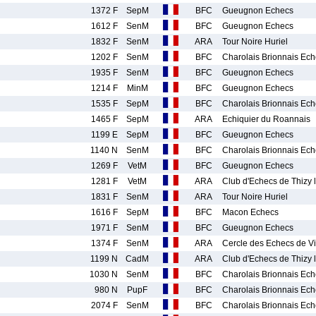
1372 F
SepM
BFC
Gueugnon Echecs
1612 F
SenM
BFC
Gueugnon Echecs
1832 F
SenM
ARA
Tour Noire Huriel
1202 F
SenM
BFC
Charolais Brionnais Ech
1935 F
SenM
BFC
Gueugnon Echecs
1214 F
MinM
BFC
Gueugnon Echecs
1535 F
SepM
BFC
Charolais Brionnais Ech
1465 F
SepM
ARA
Echiquier du Roannais
1199 E
SepM
BFC
Gueugnon Echecs
1140 N
SenM
BFC
Charolais Brionnais Ech
1269 F
VetM
BFC
Gueugnon Echecs
1281 F
VetM
ARA
Club d'Echecs de Thizy 
1831 F
SenM
ARA
Tour Noire Huriel
1616 F
SepM
BFC
Macon Echecs
1971 F
SenM
BFC
Gueugnon Echecs
1374 F
SenM
ARA
Cercle des Echecs de V
1199 N
CadM
ARA
Club d'Echecs de Thizy 
1030 N
SenM
BFC
Charolais Brionnais Ech
980 N
PupF
BFC
Charolais Brionnais Ech
2074 F
SenM
BFC
Charolais Brionnais Ech