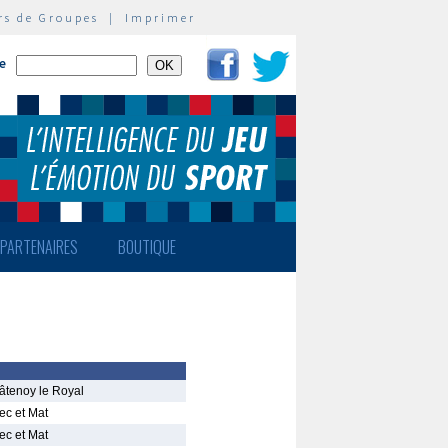
rs de Groupes
|
Imprimer
te
PARTENAIRES
BOUTIQUE
âtenoy le Royal
ec et Mat
ec et Mat