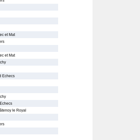
ers
ec et Mat
ers
ec et Mat
ichy
d Echecs
ichy
 Echecs
âtenoy le Royal
ers