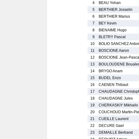
4
BEAU Yohan
5
BERTHIER Josselin
6
BERTHIER Marius
7
BEY Kevin
8
BIENAIME Hugo
9
BLETRY Pascal
10
BOLIO SANCHEZ Anton
11
BOSCIONE Aaron
12
BOSCIONE Jean-Pasca
13
BOULOUDENE Bouale
14
BRYGO Anam
15
BUDEL Enzo
16
CAENEN Thibaut
17
CHAUDAGNE Christop
18
CHAUDAGNE Jules
19
CHERKASKIY Mikhailo
20
COUCHOUD Martin-Pie
21
CUEILLE Laurent
22
DECURE Gael
23
DEMAILLE Bertrand