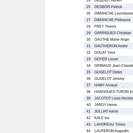
24
DEQUIDT Adrien
25
DESBOIS Patrick
26
DIMANCHE Leonidass
27
DIMANCHE Phileasse
28
FREY Thierry
29
GARRIGUES Christian
30
GAUTHE Marie-Ange
31
GAUTHERON Andre
32
GOUAT Yves
33
GOYER Lionel
34
GRIMAUD Jean-Claud
35
GUGELOT Didier
36
GUGELOT Jeremy
37
HAMY Arnaud
38
HARGOUES-TURON Em
39
JACOTOT Louis Nicola
40
JARDY Herve
41
JULLIAT Aaron
42
KALE Isa
43
LAHOREAU Timeo
44
LAUFERON Augustin