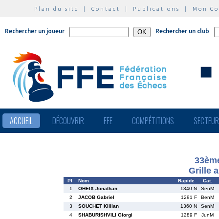
Plan du site
|
Contact
|
Publications
|
Mon C
Rechercher un joueur
Rechercher un club
ACCUEIL
DÉCOUVRIR
FFE
COMPÉTITIONS
SECTEU
33ème
Grille 
Pl
Nom
Rapide
Cat.
1
OHEIX Jonathan
1340 N
SenM
2
JACOB Gabriel
1291 F
BenM
3
SOUCHET Killian
1360 N
SenM
4
SHABURISHVILI Giorgi
1289 F
JunM