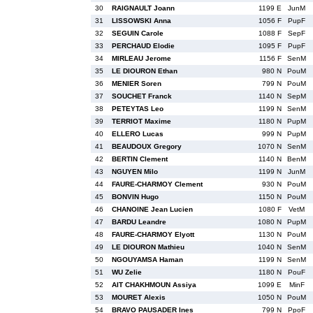
30
RAIGNAULT Joann
1199 E
JunM
31
LISSOWSKI Anna
1056 F
PupF
32
SEGUIN Carole
1088 F
SepF
33
PERCHAUD Elodie
1095 F
PupF
34
MIRLEAU Jerome
1156 F
SenM
35
LE DIOURON Ethan
980 N
PouM
36
MENIER Soren
799 N
PouM
37
SOUCHET Franck
1140 N
SepM
38
PETEYTAS Leo
1199 N
SenM
39
TERRIOT Maxime
1180 N
PupM
40
ELLERO Lucas
999 N
PupM
41
BEAUDOUX Gregory
1070 N
SenM
42
BERTIN Clement
1140 N
BenM
43
NGUYEN Milo
1199 N
JunM
44
FAURE-CHARMOY Clement
930 N
PouM
45
BONVIN Hugo
1150 N
PouM
46
CHANOINE Jean Lucien
1080 F
VetM
47
BARDU Leandre
1080 N
PupM
48
FAURE-CHARMOY Elyott
1130 N
PouM
49
LE DIOURON Mathieu
1040 N
SenM
50
NGOUYAMSA Haman
1199 N
SenM
51
WU Zelie
1180 N
PouF
52
AIT CHAKHMOUN Assiya
1099 E
MinF
53
MOURET Alexis
1050 N
PouM
54
BRAVO PAUSADER Ines
799 N
PpoF