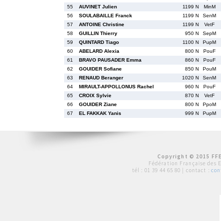
55
AUVINET Julien
1199 N
MinM
56
SOULABAILLE Franck
1199 N
SenM
57
ANTOINE Christine
1199 N
VetF
58
GUILLIN Thierry
950 N
SepM
59
QUINTARD Tiago
1100 N
PupM
60
ABELARD Alexia
800 N
PouF
61
BRAVO PAUSADER Emma
860 N
PouF
62
GOUIDER Sofiane
850 N
PouM
63
RENAUD Beranger
1020 N
SenM
64
MIRAULT-APPOLLONUS Rachel
960 N
PouF
65
CROIX Sylvie
870 N
VetF
66
GOUIDER Ziane
800 N
PpoM
67
EL FAKKAK Yanis
999 N
PupM
Copyright © 2015 FFE
Fédération Française des 
tél :
01 39 44 65 80
| contact :
con