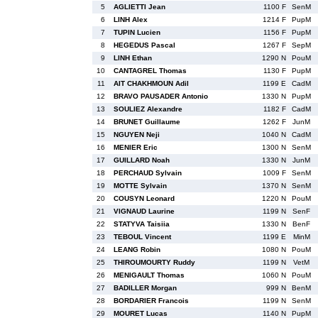
5
AGLIETTI Jean
1100 F
SenM
6
LINH Alex
1214 F
PupM
7
TUPIN Lucien
1156 F
PupM
8
HEGEDUS Pascal
1267 F
SepM
9
LINH Ethan
1290 N
PouM
10
CANTAGREL Thomas
1130 F
PupM
11
AIT CHAKHMOUN Adil
1199 E
CadM
12
BRAVO PAUSADER Antonio
1330 N
PupM
13
SOULIEZ Alexandre
1182 F
CadM
14
BRUNET Guillaume
1262 F
JunM
15
NGUYEN Neji
1040 N
CadM
16
MENIER Eric
1300 N
SenM
17
GUILLARD Noah
1330 N
JunM
18
PERCHAUD Sylvain
1009 F
SenM
19
MOTTE Sylvain
1370 N
SenM
20
COUSYN Leonard
1220 N
PouM
21
VIGNAUD Laurine
1199 N
SenF
22
STATYVA Taisiia
1330 N
BenF
23
TEBOUL Vincent
1199 E
MinM
24
LEANG Robin
1080 N
PouM
25
THIROUMOURTY Ruddy
1199 N
VetM
26
MENIGAULT Thomas
1060 N
PouM
27
BADILLER Morgan
999 N
BenM
28
BORDARIER Francois
1199 N
SenM
29
MOURET Lucas
1140 N
PupM