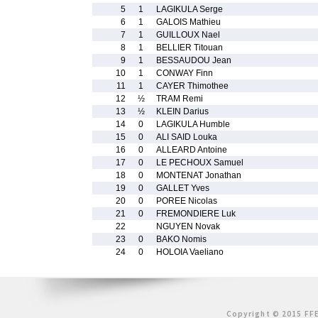
5
1
LAGIKULA Serge
6
1
GALOIS Mathieu
7
1
GUILLOUX Nael
8
1
BELLIER Titouan
9
1
BESSAUDOU Jean
10
1
CONWAY Finn
11
1
CAYER Thimothee
12
½
TRAM Remi
13
½
KLEIN Darius
14
0
LAGIKULA Humble
15
0
ALI SAID Louka
16
0
ALLEARD Antoine
17
0
LE PECHOUX Samuel
18
0
MONTENAT Jonathan
19
0
GALLET Yves
20
0
POREE Nicolas
21
0
FREMONDIERE Luk
22
NGUYEN Novak
23
0
BAKO Nomis
24
0
HOLOIA Vaeliano
Copyright © 2015 FFE