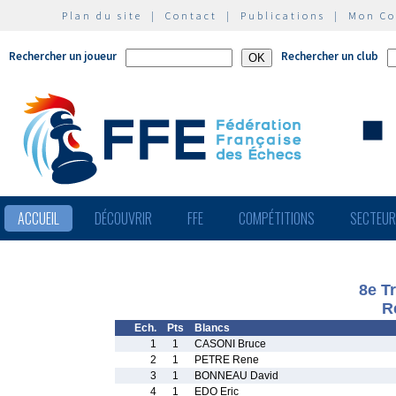
Plan du site
|
Contact
|
Publications
|
Mon C
Rechercher un joueur
Rechercher un club
ACCUEIL
DÉCOUVRIR
FFE
COMPÉTITIONS
SECTEU
8e T
R
Ech.
Pts
Blancs
1
1
CASONI Bruce
2
1
PETRE Rene
3
1
BONNEAU David
4
1
EDO Eric