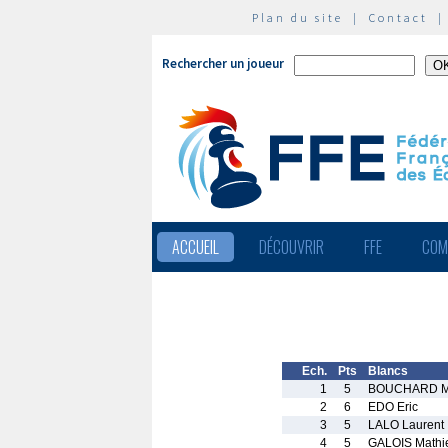
Plan du site
|
Contact
Rechercher un joueur
ACCUEIL
DÉCOUVRIR
FFE
COM
Ech.
Pts
Blancs
1
5
BOUCHARD M
2
6
EDO Eric
3
5
LALO Laurent
4
5
GALOIS Mathi