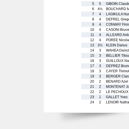
5
5
GIBOIN Clau
6
4½
BOUCHARD M
7
4
LAGIKULA Hu
8
4
DEFREL Greg
9
4
CONWAY Finn
10
4
CASONI Bruc
11
4
ALLEARD Anto
12
4
POREE Nicola
13
3½
KLEIN Darius
14
3
WAHEA Danic
15
3
BELLIER Tito
16
3
GUILLOUX Na
17
3
DEPREZ Brun
18
3
CAYER Thimo
19
3
BERGER Clar
20
2
BENARD Azel
21
2
MONTENAT Jo
22
2
LE PECHOUX 
23
1
GALLET Yves
24
2
LENOIR Nath