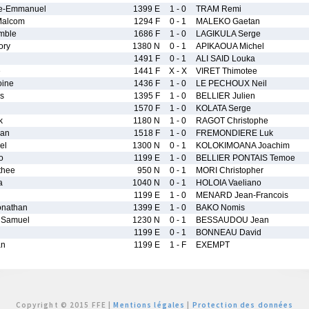
de-Emmanuel
1399 E
1 - 0
TRAM Remi
alcom
1294 F
0 - 1
MALEKO Gaetan
mble
1686 F
1 - 0
LAGIKULA Serge
ory
1380 N
0 - 1
APIKAOUA Michel
1491 F
0 - 1
ALI SAID Louka
e
1441 F
X - X
VIRET Thimotee
ine
1436 F
1 - 0
LE PECHOUX Neil
s
1395 F
1 - 0
BELLIER Julien
1570 F
1 - 0
KOLATA Serge
k
1180 N
1 - 0
RAGOT Christophe
uan
1518 F
1 - 0
FREMONDIERE Luk
el
1300 N
0 - 1
KOLOKIMOANA Joachim
o
1199 E
1 - 0
BELLIER PONTAIS Temoe
thee
950 N
0 - 1
MORI Christopher
a
1040 N
0 - 1
HOLOIA Vaeliano
1199 E
1 - 0
MENARD Jean-Francois
nathan
1399 E
1 - 0
BAKO Nomis
Samuel
1230 N
0 - 1
BESSAUDOU Jean
1199 E
0 - 1
BONNEAU David
an
1199 E
1 - F
EXEMPT
Copyright © 2015 FFE |
Mentions légales
|
Protection des données