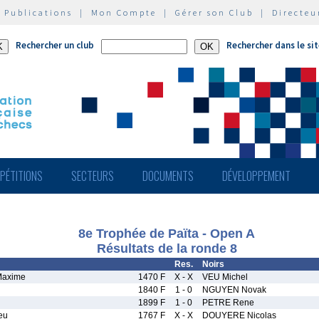
|
Publications
|
Mon Compte
|
Gérer son Club
|
Directeu
Rechercher un club
Rechercher dans le si
PÉTITIONS
SECTEURS
DOCUMENTS
DÉVELOPPEMENT
8e Trophée de Païta - Open A
Résultats de la ronde 8
Res.
Noirs
axime
1470 F
X - X
VEU Michel
1840 F
1 - 0
NGUYEN Novak
1899 F
1 - 0
PETRE Rene
eu
1767 F
X - X
DOUYERE Nicolas