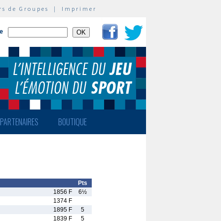
rs de Groupes
|
Imprimer
te
PARTENAIRES
BOUTIQUE
Pts
1856 F
6½
1374 F
1895 F
5
1839 F
5