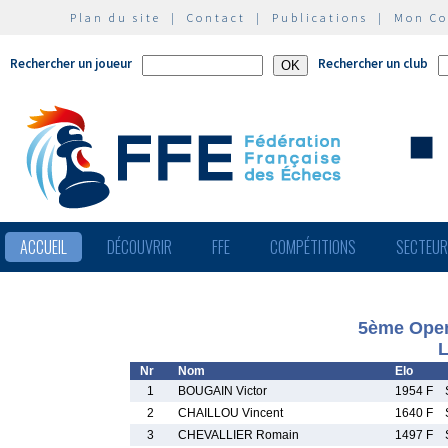
Plan du site
|
Contact
|
Publications
|
Mon C
Rechercher un joueur
Rechercher un club
ACCUEIL
DÉCOUVRIR
FFE
COMPÉTITIONS
SECTEU
5ème Open
L
Nr
Nom
Elo
1
BOUGAIN Victor
1954 F
2
CHAILLOU Vincent
1640 F
3
CHEVALLIER Romain
1497 F