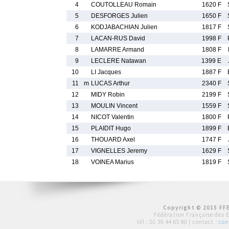
4
COUTOLLEAU Romain
1620 F
5
DESFORGES Julien
1650 F
6
KODJABACHIAN Julien
1817 F
7
LACAN-RUS David
1998 F
8
LAMARRE Armand
1808 F
9
LECLERE Natawan
1399 E
10
LI Jacques
1887 F
11
m
LUCAS Arthur
2340 F
12
MIDY Robin
2199 F
13
MOULIN Vincent
1559 F
14
NICOT Valentin
1800 F
15
PLAIDIT Hugo
1899 F
16
THOUARD Axel
1747 F
17
VIGNELLES Jeremy
1629 F
18
VOINEA Marius
1819 F
Copyright © 2015 FFE
Fédération Française des 
tél :
01 39 44 65 80
| contact :
con