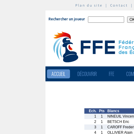
Plan du site
|
Contact
Rechercher un joueur
ACCUEIL
DÉCOUVRIR
FFE
COM
Ech.
Pts
Blancs
1
1
NINEUIL Vincen
2
1
BETSCH Eric
3
1
CAROFF Freder
4
1
OLLIVIER Alain