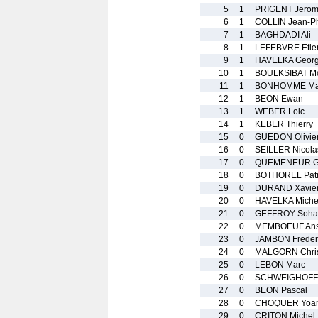
5
1
PRIGENT Jero
6
1
COLLIN Jean-Ph
7
1
BAGHDADI Ali
8
1
LEFEBVRE Etie
9
1
HAVELKA Geor
10
1
BOULKSIBAT Mo
11
1
BONHOMME Ma
12
1
BEON Ewan
13
1
WEBER Loic
14
1
KEBER Thierry
15
0
GUEDON Olivie
16
0
SEILLER Nicola
17
0
QUEMENEUR G
18
0
BOTHOREL Patr
19
0
DURAND Xavie
20
0
HAVELKA Miche
21
0
GEFFROY Soha
22
0
MEMBOEUF An
23
0
JAMBON Freder
24
0
MALGORN Chris
25
0
LEBON Marc
26
0
SCHWEIGHOFF
27
0
BEON Pascal
28
0
CHOQUER Yoa
29
0
CRITON Michel