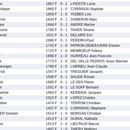
me
1667 F
0 - 1
L'HOSTIS Lucie
ilippe
1860 F
1 - 0
CORRIGOU Baptiste
1858 F
1 - 0
YAZBEK Loic
nne
1834 F
0 - 1
DAMERON Marc
ges
1664 F
0 - 1
ANDRE Marine
unir
1780 F
0 - 1
TAHER Sinane
rcel
1611 F
0 - 1
DELAIRE Eric
1686 F
0 - 1
PEREIRA Paul
1742 F
1 - 0
PATRON-DEBOUVERE Ereven
1725 F
1 - 0
MEMBOEUF Antony
r
1896 F
1 - 0
HURREAU Jean Francois
s
1773 F
1 - 0
DEL VALLE PEDROS Jesus Manuel
eorges
1766 F
1 - 0
LARRIEU Jean-Claude
ick
1547 F
1 - 0
TREGUIER Jacques
r
1506 F
0 - 1
GAUDE Ronan
le
1680 F
0 - 1
LE DEN Pierre
n
1551 F
0 - 1
LE GOFF Bernard
selme
1460 F
0 - 1
KERBAOL Jacques
ic
1522 F
1 - 0
LOPEZ Charles
tian
1474 F
0 - 1
TERROM Christian
1437 F
0 - 1
CORRIGOU Stephane
ER Damien
1614 F
1 - 0
MORGAN Christian
1613 F
1 - 0
GUIHAL Nathalie
nn
1613 F
1 - 0
LIEUTAUD Marcel
1602 F
1 - 0
THIERY Mathieu