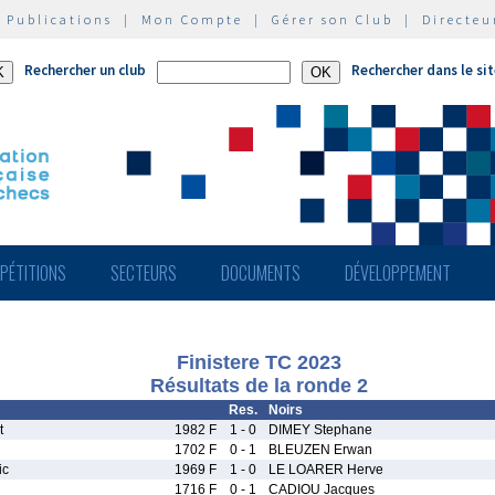
|
Publications
|
Mon Compte
|
Gérer son Club
|
Directeu
Rechercher un club
Rechercher dans le si
PÉTITIONS
SECTEURS
DOCUMENTS
DÉVELOPPEMENT
Finistere TC 2023
Résultats de la ronde 2
Res.
Noirs
t
1982 F
1 - 0
DIMEY Stephane
1702 F
0 - 1
BLEUZEN Erwan
ic
1969 F
1 - 0
LE LOARER Herve
1716 F
0 - 1
CADIOU Jacques