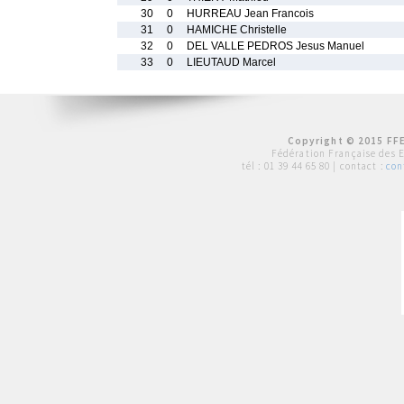
30
0
HURREAU Jean Francois
31
0
HAMICHE Christelle
32
0
DEL VALLE PEDROS Jesus Manuel
33
0
LIEUTAUD Marcel
Copyright © 2015 FFE
Fédération Française des 
tél :
01 39 44 65 80
| contact :
con