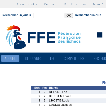
Plan du site
|
Contact
|
Publications
|
Mon C
Rechercher un joueur
Rechercher un club
ACCUEIL
DÉCOUVRIR
FFE
COMPÉTITIONS
SECTEU
R
Ech.
Pts
Blancs
1
2
DELAIRE Eric
2
2
BLEUZEN Erwan
3
2
L'HOSTIS Lucie
4
2
CADIOU Jacques