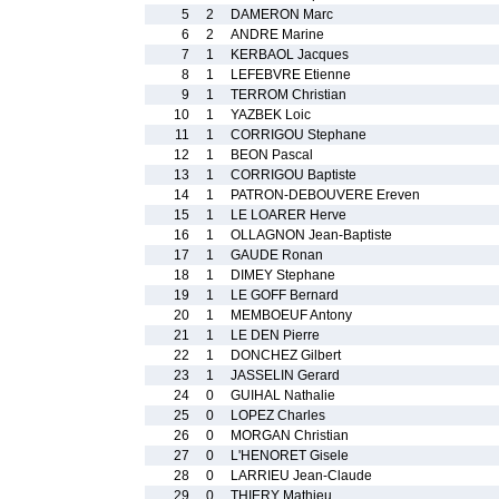
5
2
DAMERON Marc
6
2
ANDRE Marine
7
1
KERBAOL Jacques
8
1
LEFEBVRE Etienne
9
1
TERROM Christian
10
1
YAZBEK Loic
11
1
CORRIGOU Stephane
12
1
BEON Pascal
13
1
CORRIGOU Baptiste
14
1
PATRON-DEBOUVERE Ereven
15
1
LE LOARER Herve
16
1
OLLAGNON Jean-Baptiste
17
1
GAUDE Ronan
18
1
DIMEY Stephane
19
1
LE GOFF Bernard
20
1
MEMBOEUF Antony
21
1
LE DEN Pierre
22
1
DONCHEZ Gilbert
23
1
JASSELIN Gerard
24
0
GUIHAL Nathalie
25
0
LOPEZ Charles
26
0
MORGAN Christian
27
0
L'HENORET Gisele
28
0
LARRIEU Jean-Claude
29
0
THIERY Mathieu