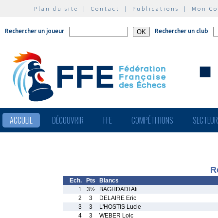
Plan du site
|
Contact
|
Publications
|
Mon C
Rechercher un joueur
Rechercher un club
ACCUEIL
DÉCOUVRIR
FFE
COMPÉTITIONS
SECTEU
R
Ech.
Pts
Blancs
1
3½
BAGHDADI Ali
2
3
DELAIRE Eric
3
3
L'HOSTIS Lucie
4
3
WEBER Loic