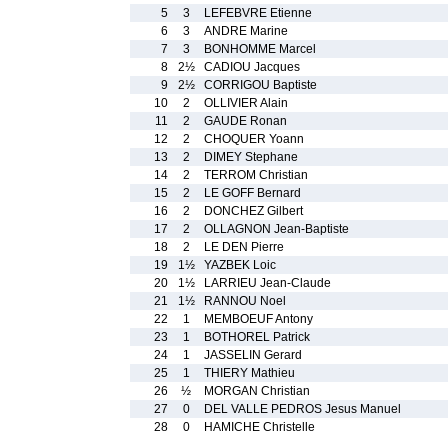
5
3
LEFEBVRE Etienne
6
3
ANDRE Marine
7
3
BONHOMME Marcel
8
2½
CADIOU Jacques
9
2½
CORRIGOU Baptiste
10
2
OLLIVIER Alain
11
2
GAUDE Ronan
12
2
CHOQUER Yoann
13
2
DIMEY Stephane
14
2
TERROM Christian
15
2
LE GOFF Bernard
16
2
DONCHEZ Gilbert
17
2
OLLAGNON Jean-Baptiste
18
2
LE DEN Pierre
19
1½
YAZBEK Loic
20
1½
LARRIEU Jean-Claude
21
1½
RANNOU Noel
22
1
MEMBOEUF Antony
23
1
BOTHOREL Patrick
24
1
JASSELIN Gerard
25
1
THIERY Mathieu
26
½
MORGAN Christian
27
0
DEL VALLE PEDROS Jesus Manuel
28
0
HAMICHE Christelle