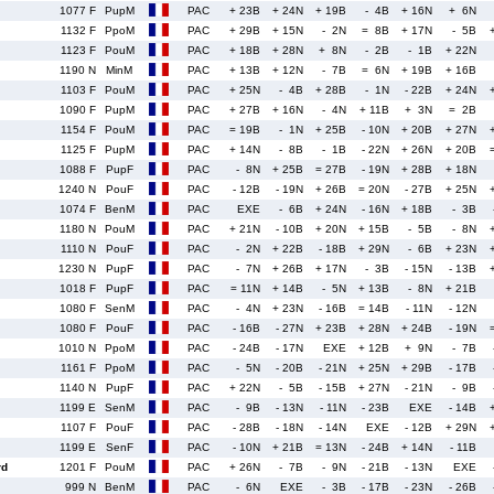
1077 F
PupM
PAC
+ 23B
+ 24N
+ 19B
- 4B
+ 16N
+ 6N
1132 F
PpoM
PAC
+ 29B
+ 15N
- 2N
= 8B
+ 17N
- 5B
1123 F
PouM
PAC
+ 18B
+ 28N
+ 8N
- 2B
- 1B
+ 22N
1190 N
MinM
PAC
+ 13B
+ 12N
- 7B
= 6N
+ 19B
+ 16B
1103 F
PouM
PAC
+ 25N
- 4B
+ 28B
- 1N
- 22B
+ 24N
1090 F
PupM
PAC
+ 27B
+ 16N
- 4N
+ 11B
+ 3N
= 2B
1154 F
PouM
PAC
= 19B
- 1N
+ 25B
- 10N
+ 20B
+ 27N
1125 F
PupM
PAC
+ 14N
- 8B
- 1B
- 22N
+ 26N
+ 20B
1088 F
PupF
PAC
- 8N
+ 25B
= 27B
- 19N
+ 28B
+ 18N
1240 N
PouF
PAC
- 12B
- 19N
+ 26B
= 20N
- 27B
+ 25N
1074 F
BenM
PAC
EXE
- 6B
+ 24N
- 16N
+ 18B
- 3B
1180 N
PouM
PAC
+ 21N
- 10B
+ 20N
+ 15B
- 5B
- 8N
1110 N
PouF
PAC
- 2N
+ 22B
- 18B
+ 29N
- 6B
+ 23N
1230 N
PupF
PAC
- 7N
+ 26B
+ 17N
- 3B
- 15N
- 13B
1018 F
PupF
PAC
= 11N
+ 14B
- 5N
+ 13B
- 8N
+ 21B
1080 F
SenM
PAC
- 4N
+ 23N
- 16B
= 14B
- 11N
- 12N
1080 F
PouF
PAC
- 16B
- 27N
+ 23B
+ 28N
+ 24B
- 19N
1010 N
PpoM
PAC
- 24B
- 17N
EXE
+ 12B
+ 9N
- 7B
1161 F
PpoM
PAC
- 5N
- 20B
- 21N
+ 25N
+ 29B
- 17B
1140 N
PupF
PAC
+ 22N
- 5B
- 15B
+ 27N
- 21N
- 9B
1199 E
SenM
PAC
- 9B
- 13N
- 11N
- 23B
EXE
- 14B
1107 F
PouF
PAC
- 28B
- 18N
- 14N
EXE
- 12B
+ 29N
1199 E
SenF
PAC
- 10N
+ 21B
= 13N
- 24B
+ 14N
- 11B
rd
1201 F
PouM
PAC
+ 26N
- 7B
- 9N
- 21B
- 13N
EXE
999 N
BenM
PAC
- 6N
EXE
- 3B
- 17B
- 23N
- 26B