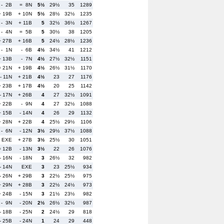
- 2B
= 8N
5½
29½
35
1289
+ 19B
+ 10N
5½
28½
32½
1235
- 3N
+ 11B
5
32½
36½
1267
- 4N
= 5B
5
30½
38
1205
+ 27B
+ 16B
5
24½
28½
1236
- 1N
- 6B
4½
34½
41
1212
+ 13B
- 7N
4½
27½
32½
1151
= 21N
+ 19B
4½
26½
31½
1170
- 11N
+ 21B
4½
23
27
1176
+ 23B
+ 17B
4½
20
25
1142
- 17N
+ 26B
4
27
32½
1091
+ 22B
- 9N
4
27
32½
1088
+ 15B
- 14N
4
26
29
1132
+ 28N
+ 22B
4
25½
29½
1106
- 6N
- 12N
3½
29½
37½
1088
EXE
+ 27B
3½
25½
30
1051
= 12B
- 13N
3½
22
26
1076
- 16N
- 18N
3
26½
32
982
- 14N
EXE
3
23
25½
934
- 26N
+ 29B
3
22½
25½
975
+ 29N
+ 28B
3
22½
24½
973
+ 24B
- 15N
3
21½
23½
982
- 9N
- 20N
2½
26½
32½
987
- 18B
- 25N
2
24½
29
818
- 25B
- 24N
1
24
29
448