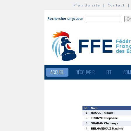
Plan du site
|
Contact
Rechercher un joueur
ACCUEIL
DÉCOUVRIR
FFE
COM
Pl
Nom
1
RAOUL Thibaut
2
TRONYO Stephane
3
SHARAN Chaitanya
4
BELHANDOUZ Maxime