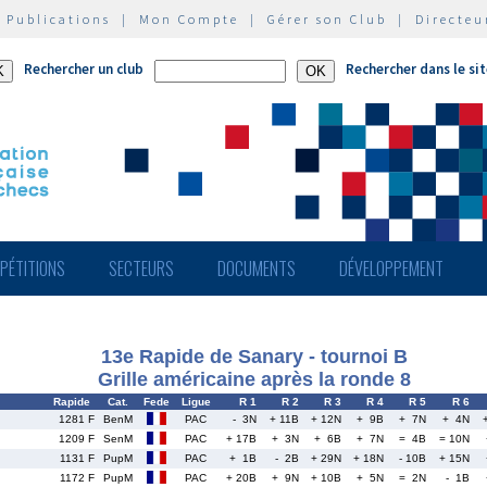
|
Publications
|
Mon Compte
|
Gérer son Club
|
Directeu
Rechercher un club
Rechercher dans le si
PÉTITIONS
SECTEURS
DOCUMENTS
DÉVELOPPEMENT
13e Rapide de Sanary - tournoi B
Grille américaine après la ronde 8
Rapide
Cat.
Fede
Ligue
R 1
R 2
R 3
R 4
R 5
R 6
1281 F
BenM
PAC
- 3N
+ 11B
+ 12N
+ 9B
+ 7N
+ 4N
1209 F
SenM
PAC
+ 17B
+ 3N
+ 6B
+ 7N
= 4B
= 10N
1131 F
PupM
PAC
+ 1B
- 2B
+ 29N
+ 18N
- 10B
+ 15N
1172 F
PupM
PAC
+ 20B
+ 9N
+ 10B
+ 5N
= 2N
- 1B