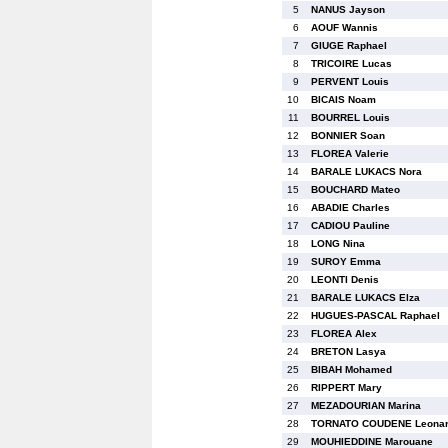
5
NANUS Jayson
6
AOUF Wannis
7
GIUGE Raphael
8
TRICOIRE Lucas
9
PERVENT Louis
10
BICAIS Noam
11
BOURREL Louis
12
BONNIER Soan
13
FLOREA Valerie
14
BARALE LUKACS Nora
15
BOUCHARD Mateo
16
ABADIE Charles
17
CADIOU Pauline
18
LONG Nina
19
SUROY Emma
20
LEONTI Denis
21
BARALE LUKACS Elza
22
HUGUES-PASCAL Raphael
23
FLOREA Alex
24
BRETON Lasya
25
BIBAH Mohamed
26
RIPPERT Mary
27
MEZADOURIAN Marina
28
TORNATO COUDENE Leona
29
MOUHIEDDINE Marouane