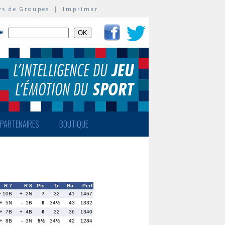
rs de Groupes
|
Imprimer
te
PARTENAIRES
BOUTIQUE
R 7
R 8
Pts
Tr.
Bu.
Perf
+ 10B
+ 2N
7
32
41
1467
+ 5N
- 1B
6
34½
43
1332
+ 7B
+ 4B
6
32
36
1340
+ 8B
- 3N
5½
34½
42
1284