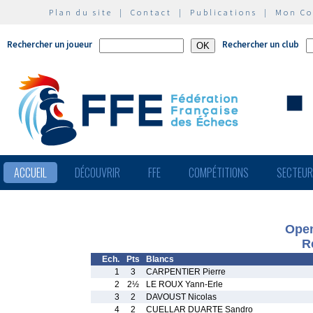
Plan du site
|
Contact
|
Publications
|
Mon C
Rechercher un joueur
Rechercher un club
ACCUEIL
DÉCOUVRIR
FFE
COMPÉTITIONS
SECTEU
Ope
R
Ech.
Pts
Blancs
1
3
CARPENTIER Pierre
2
2½
LE ROUX Yann-Erle
3
2
DAVOUST Nicolas
4
2
CUELLAR DUARTE Sandro