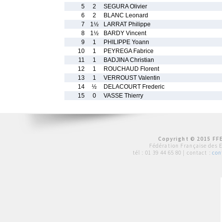
5
2
SEGURA Olivier
6
2
BLANC Leonard
7
1½
LARRAT Philippe
8
1½
BARDY Vincent
9
1
PHILIPPE Yoann
10
1
PEYREGA Fabrice
11
1
BADJINA Christian
12
1
ROUCHAUD Florent
13
1
VERROUST Valentin
14
½
DELACOURT Frederic
15
0
VASSE Thierry
Copyright © 2015 FFE
Fédération Française des 
tél :
01 39 44 65 80
| contact :
con