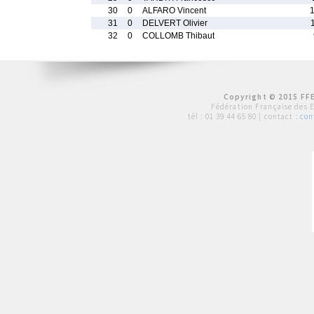
30
0
ALFARO Vincent
31
0
DELVERT Olivier
32
0
COLLOMB Thibaut
Copyright © 2015 FFE
Fédération Française des 
tél :
01 39 44 65 80
| contact :
con