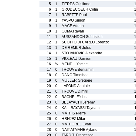
5
1
TIERES Cristiano
6
1
GRODECOEUR Colin
7
1
RABETTE Paul
8
1
YASPO Simon
9
1
MACE Adrien
10
1
GOMA Rayan
11
1
AUSSANDON Sebastien
12
1
SCOTTO DI CARLO Lorenzo
13
1
DE REMUR Jules
14
1
STOJANOVIC Alexandre
15
1
VIOLEAU Damien
16
½
MENDIL Yacine
17
0
TROUVE Benjamin
18
0
DANO Timothee
19
0
MULLER Gregoire
20
0
LAFOND Anatole
21
0
TROUVE Dimitri
22
0
BACHELEY Lea
23
0
BELAYACHI Jeremy
24
0
KAIL-BAYASSI Taynam
25
0
MATHIS Pierre
26
0
HRNJEZ Mitar
27
0
MATHOREL Evan
28
0
NAIT ATMANE Aylane
29
0
TARDITI Francesco