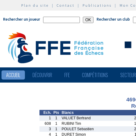
Plan du site
|
Contact
|
Publications
|
Mon C
Rechercher un joueur
Rechercher un club
ACCUEIL
DÉCOUVRIR
FFE
COMPÉTITIONS
SECTEU
469
R
Ech.
Pts
Blancs
1
1
VALUET Bertrand
608
1
RUBINI Tim
3
1
POULET Sebastien
4
1
DURET Simon