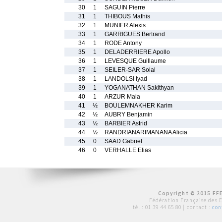
30
1
SAGUIN Pierre
31
1
THIBOUS Mathis
32
1
MUNIER Alexis
33
1
GARRIGUES Bertrand
34
1
RODE Antony
35
1
DELADERRIERE Apollo
36
1
LEVESQUE Guillaume
37
1
SEILER-SAR Solal
38
1
LANDOLSI Iyad
39
1
YOGANATHAN Sakithyan
40
1
ARZUR Maia
41
½
BOULEMNAKHER Karim
42
½
AUBRY Benjamin
43
½
BARBIER Astrid
44
½
RANDRIANARIMANANA Alicia
45
0
SAAD Gabriel
46
0
VERHALLE Elias
Copyright © 2015 FFE
Fédération Française des 
tél :
01 39 44 65 80
| contact :
con