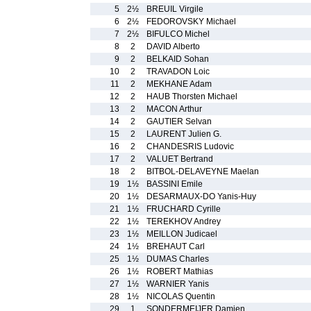
5
2½
BREUIL Virgile
6
2½
FEDOROVSKY Michael
7
2½
BIFULCO Michel
8
2
DAVID Alberto
9
2
BELKAID Sohan
10
2
TRAVADON Loic
11
2
MEKHANE Adam
12
2
HAUB Thorsten Michael
13
2
MACON Arthur
14
2
GAUTIER Selvan
15
2
LAURENT Julien G.
16
2
CHANDESRIS Ludovic
17
2
VALUET Bertrand
18
2
BITBOL-DELAVEYNE Maelan
19
1½
BASSINI Emile
20
1½
DESARMAUX-DO Yanis-Huy
21
1½
FRUCHARD Cyrille
22
1½
TEREKHOV Andrey
23
1½
MEILLON Judicael
24
1½
BREHAUT Carl
25
1½
DUMAS Charles
26
1½
ROBERT Mathias
27
1½
WARNIER Yanis
28
1½
NICOLAS Quentin
29
1
SONDERMEIJER Damien