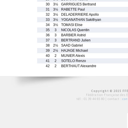
30
3½
GARRIGUES Bertrand
31
3½
RABETTE Paul
32
3½
DELADERRIERE Apollo
33
3½
YOGANATHAN Sakithyan
34
3½
TOMASI Elise
35
3
NICOLAS Quentin
36
3
BARBIER Astrid
37
3
BERTRAND Julien
38
2½
SAAD Gabriel
39
2½
HAJAGE Michael
40
2
MUNIER Alexis
41
2
SOTELO Renzo
42
2
BERTHAUT Alexandre
Copyright © 2015 FFE
Fédération Française des 
tél :
01 39 44 65 80
| contact :
con