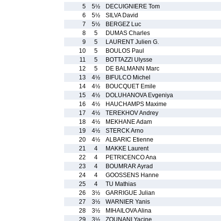
5
5½
DECUIGNIERE Tom
6
5½
SILVA David
7
5½
BERGEZ Luc
8
5
DUMAS Charles
9
5
LAURENT Julien G.
10
5
BOULOS Paul
11
5
BOTTAZZI Ulysse
12
5
DE BALMANN Marc
13
4½
BIFULCO Michel
14
4½
BOUCQUET Emile
15
4½
DOLUHANOVA Evgeniya
16
4½
HAUCHAMPS Maxime
17
4½
TEREKHOV Andrey
18
4½
MEKHANE Adam
19
4½
STERCK Arno
20
4½
ALBARIC Etienne
21
4
MAKKE Laurent
22
4
PETRICENCO Ana
23
4
BOUMRAR Ayrad
24
4
GOOSSENS Hanne
25
4
TU Mathias
26
3½
GARRIGUE Julian
27
3½
WARNIER Yanis
28
3½
MIHAILOVA Alina
29
3½
ZOUNANI Yacine