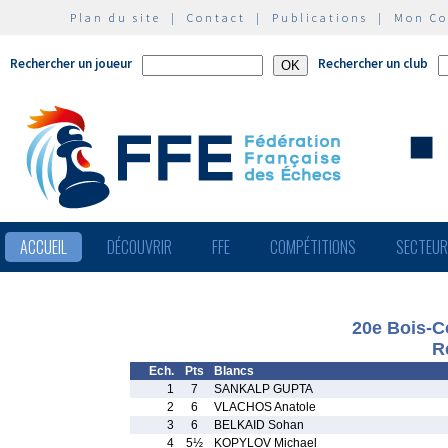
Plan du site
|
Contact
|
Publications
|
Mon C
Rechercher un joueur
Rechercher un club
ACCUEIL
DÉCOUVRIR
FFE
COMPÉTITIONS
SECTEU
20e Bois-C
R
Ech.
Pts
Blancs
1
7
SANKALP GUPTA
2
6
VLACHOS Anatole
3
6
BELKAID Sohan
4
5½
KOPYLOV Michael