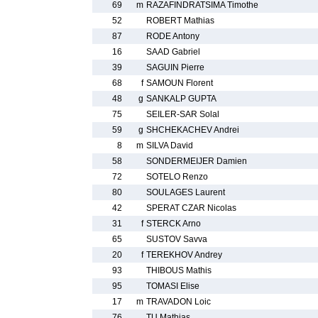
69
m
RAZAFINDRATSIMA Timothe
52
ROBERT Mathias
87
RODE Antony
16
SAAD Gabriel
39
SAGUIN Pierre
68
f
SAMOUN Florent
48
g
SANKALP GUPTA
75
SEILER-SAR Solal
59
g
SHCHEKACHEV Andrei
8
m
SILVA David
58
SONDERMEIJER Damien
72
SOTELO Renzo
80
SOULAGES Laurent
42
SPERAT CZAR Nicolas
31
f
STERCK Arno
65
SUSTOV Savva
20
f
TEREKHOV Andrey
93
THIBOUS Mathis
95
TOMASI Elise
17
m
TRAVADON Loic
76
TU Mathias