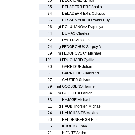
10
f
DECUIGNIERE Tom
35
DELADERRIERE Apollo
34
DELADERRIERE Calypso
86
DESARMAUX-DO Yanis-Huy
96
gf
DOLUHANOVA Evgeniya
44
DUMAS Charles
62
FAVITTA Amedeo
74
g
FEDORCHUK Sergey A.
19
m
FEDOROVSKY Michael
101
f
FRUCHARD Cyrille
30
GARRIGUE Julian
61
GARRIGUES Bertrand
97
GAUTIER Selvan
79
mf
GOOSSENS Hanne
64
m
GUILLEUX Fabien
83
HAJAGE Michael
11
g
HAUB Thorsten Michael
24
f
HAUCHAMPS Maxime
50
HELDENBERGH Nils
6
KHOURY Theo
71
KIENITZ Andre