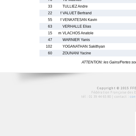
33
TULLIEZ Andre
22
f
VALUET Bertrand
55
f
VENKATESAN Kavin
63
VERHALLE Elias
15
m
VLACHOS Anatole
47
WARNIER Yanis
102
YOGANATHAN Sakithyan
60
ZOUNANI Yacine
ATTENTION: les Gains/Pertes sont
Copyright © 2015 FFE
Fédération Française des 
tél :
01 39 44 65 80
| contact :
con