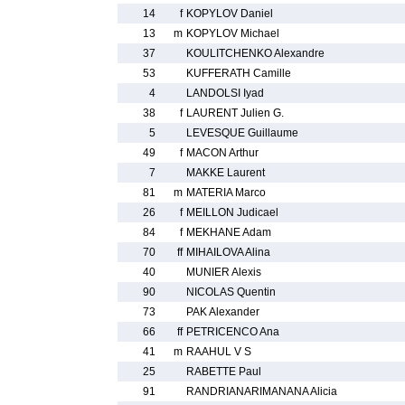
14
f
KOPYLOV Daniel
13
m
KOPYLOV Michael
37
KOULITCHENKO Alexandre
53
KUFFERATH Camille
4
LANDOLSI Iyad
38
f
LAURENT Julien G.
5
LEVESQUE Guillaume
49
f
MACON Arthur
7
MAKKE Laurent
81
m
MATERIA Marco
26
f
MEILLON Judicael
84
f
MEKHANE Adam
70
ff
MIHAILOVA Alina
40
MUNIER Alexis
90
NICOLAS Quentin
73
PAK Alexander
66
ff
PETRICENCO Ana
41
m
RAAHUL V S
25
RABETTE Paul
91
RANDRIANARIMANANA Alicia