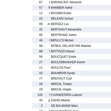
67
f
BARANCIUC Alexandr
57
ff
BARBIER Astrid
12
f
BASSINI Emile
23
BELKAID Sohan
89
m
BERGEZ Luc
32
BERTHAUT Alexandre
85
BERTRAND Julien
46
f
BIFULCO Michel
98
BITBOL-DELAVEYNE Maelan
88
f
BOTTAZZI Ulysse
56
BOUCQUET Emile
27
BOULEMNAKHER Karim
21
BOULOS Paul
43
BOUMRAR Ayrad
77
BREHAUT Carl
28
BREUIL Tristan
29
BREUIL Virgile
100
f
CHANDESRIS Ludovic
45
g
DAVID Alberto
3
DE BALMANN Marc