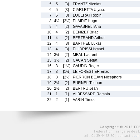
5
5
[3]
FRANTZ Nicolas
6
5
[3]
CIARLETTA Ulysse
7
5
[3]
LOUERAT Robin
8
4½
[2½]
PLAIDIT Hugo
9
4
[2]
GAVASHELI Ana
10
4
[2]
DENIZET Briac
11
4
[2]
BERTRAND Arthur
12
4
[3]
BARTHEL Lukas
13
4
[3]
EL IDRISSI Ismael
14
3½
[2]
MEAL Laurent
15
3½
[2]
CACAN Sedat
16
3
[1½]
GAUDIN Roger
17
3
[1½]
LE FORESTIER Enzo
18
3
[2½]
PIERRON BEJAN Nicephore
19
2½
[2]
BURNEL Titouan
20
2½
[2]
BERTRU Jean
21
1
[1]
ALBESSARD Romain
22
2
[1]
VARIN Timeo
Copyright © 2015 FFE
Fédération Française des 
tél :
01 39 44 65 80
| contact :
con