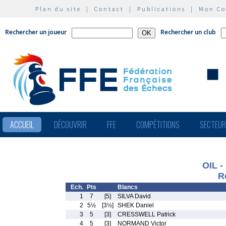
Plan du site
|
Contact
|
Publications
|
Mon C
Rechercher un joueur
Rechercher un club
ACCUEIL
DÉCOUVRIR
FFE
COMPÉTITIONS
SECTEU
OIL -
R
Ech.
Pts
Blancs
1
7
[5]
SILVA David
2
5½
[3½]
SHEK Daniel
3
5
[3]
CRESSWELL Patrick
4
5
[3]
NORMAND Victor