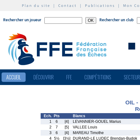
Plan du site
|
Contact
|
Publications
|
Mon C
Rechercher un joueur
Rechercher un club
ACCUEIL
DÉCOUVRIR
FFE
COMPÉTITIONS
SECTEU
OIL -
R
Ech.
Pts
Blancs
1
6
[4]
LEVANNIER-GOUEL Marius
2
7
[5]
VALLEE Louis
3
6
[4]
MAREAU Timothe
4
5½
[3½]
DURAND-LE LUDEC Brendan-Budok