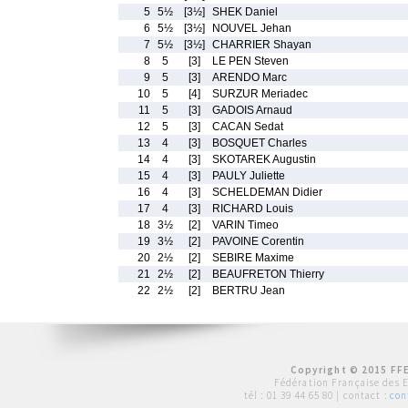
5
5½
[3½]
SHEK Daniel
6
5½
[3½]
NOUVEL Jehan
7
5½
[3½]
CHARRIER Shayan
8
5
[3]
LE PEN Steven
9
5
[3]
ARENDO Marc
10
5
[4]
SURZUR Meriadec
11
5
[3]
GADOIS Arnaud
12
5
[3]
CACAN Sedat
13
4
[3]
BOSQUET Charles
14
4
[3]
SKOTAREK Augustin
15
4
[3]
PAULY Juliette
16
4
[3]
SCHELDEMAN Didier
17
4
[3]
RICHARD Louis
18
3½
[2]
VARIN Timeo
19
3½
[2]
PAVOINE Corentin
20
2½
[2]
SEBIRE Maxime
21
2½
[2]
BEAUFRETON Thierry
22
2½
[2]
BERTRU Jean
Copyright © 2015 FFE
Fédération Française des 
tél :
01 39 44 65 80
| contact :
con