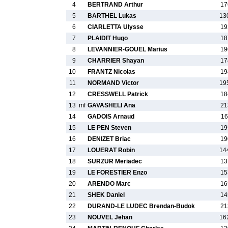
4
BERTRAND Arthur
17
5
BARTHEL Lukas
13
6
CIARLETTA Ulysse
19
7
PLAIDIT Hugo
18
8
LEVANNIER-GOUEL Marius
19
9
CHARRIER Shayan
17
10
FRANTZ Nicolas
19
11
NORMAND Victor
19
12
CRESSWELL Patrick
18
13
mf
GAVASHELI Ana
21
14
GADOIS Arnaud
16
15
LE PEN Steven
19
16
DENIZET Briac
19
17
LOUERAT Robin
14
18
SURZUR Meriadec
13
19
LE FORESTIER Enzo
15
20
ARENDO Marc
16
21
SHEK Daniel
14
22
DURAND-LE LUDEC Brendan-Budok
21
23
NOUVEL Jehan
16