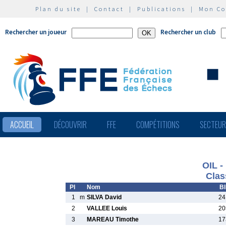
Plan du site
|
Contact
|
Publications
|
Mon C
Rechercher un joueur
Rechercher un club
ACCUEIL
DÉCOUVRIR
FFE
COMPÉTITIONS
SECTEU
OIL -
Clas
Pl
Nom
Bl
1
m
SILVA David
24
2
VALLEE Louis
20
3
MAREAU Timothe
17