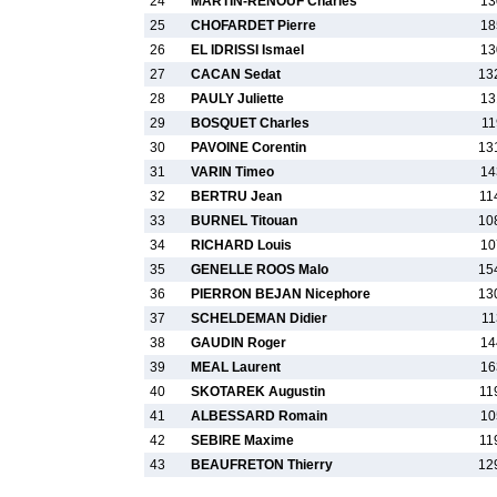
24
MARTIN-RENOUF Charles
13
25
CHOFARDET Pierre
18
26
EL IDRISSI Ismael
13
27
CACAN Sedat
13
28
PAULY Juliette
13
29
BOSQUET Charles
11
30
PAVOINE Corentin
13
31
VARIN Timeo
14
32
BERTRU Jean
11
33
BURNEL Titouan
10
34
RICHARD Louis
10
35
GENELLE ROOS Malo
15
36
PIERRON BEJAN Nicephore
13
37
SCHELDEMAN Didier
11
38
GAUDIN Roger
14
39
MEAL Laurent
16
40
SKOTAREK Augustin
11
41
ALBESSARD Romain
10
42
SEBIRE Maxime
11
43
BEAUFRETON Thierry
12