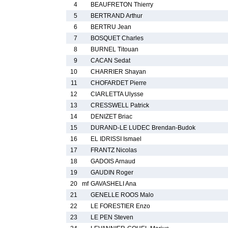
4
BEAUFRETON Thierry
5
BERTRAND Arthur
6
BERTRU Jean
7
BOSQUET Charles
8
BURNEL Titouan
9
CACAN Sedat
10
CHARRIER Shayan
11
CHOFARDET Pierre
12
CIARLETTA Ulysse
13
CRESSWELL Patrick
14
DENIZET Briac
15
DURAND-LE LUDEC Brendan-Budok
16
EL IDRISSI Ismael
17
FRANTZ Nicolas
18
GADOIS Arnaud
19
GAUDIN Roger
20
mf
GAVASHELI Ana
21
GENELLE ROOS Malo
22
LE FORESTIER Enzo
23
LE PEN Steven