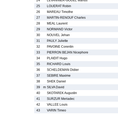
24
LEVANNIER-GOUEL Marius
25
LOUERAT Robin
26
MAREAU Timothe
27
MARTIN-RENOUF Charles
28
MEAL Laurent
29
NORMAND Victor
30
NOUVEL Jehan
31
PAULY Juliette
32
PAVOINE Corentin
33
PIERRON BEJAN Nicephore
34
PLAIDIT Hugo
35
RICHARD Louis
36
SCHELDEMAN Didier
37
SEBIRE Maxime
38
SHEK Daniel
39
m
SILVA David
40
SKOTAREK Augustin
41
SURZUR Meriadec
42
VALLEE Louis
43
VARIN Timeo