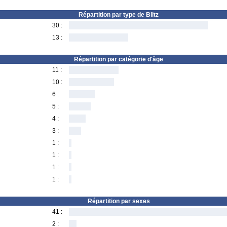
Répartition par type de Blitz
30 :
13 :
Répartition par catégorie d'âge
11 :
10 :
6 :
5 :
4 :
3 :
1 :
1 :
1 :
1 :
Répartition par sexes
41 :
2 :