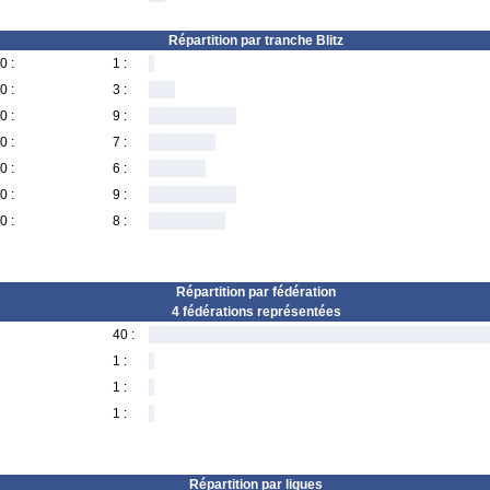
Répartition par tranche Blitz
0 :
1 :
0 :
3 :
0 :
9 :
0 :
7 :
0 :
6 :
0 :
9 :
0 :
8 :
Répartition par fédération
4 fédérations représentées
40 :
1 :
1 :
1 :
Répartition par ligues