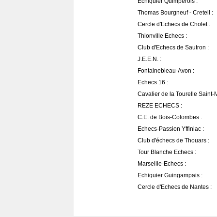
Echiquier Quimpérois :
Thomas Bourgneuf - Creteil :
Cercle d'Echecs de Cholet :
Thionville Echecs :
Club d'Echecs de Sautron :
J.E.E.N. :
Fontainebleau-Avon :
Echecs 16 :
Cavalier de la Tourelle Saint-
REZE ECHECS :
C.E. de Bois-Colombes :
Echecs-Passion Yffiniac :
Club d'échecs de Thouars :
Tour Blanche Echecs :
Marseille-Echecs :
Echiquier Guingampais :
Cercle d'Echecs de Nantes :