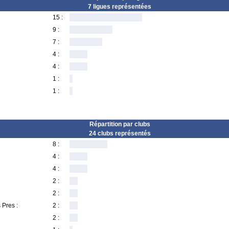
7 ligues représentées
15 :
9 :
7 :
4 :
4 :
1 :
1 :
Répartition par clubs
24 clubs représentés
8 :
4 :
4 :
2 :
2 :
 Pres :
2 :
2 :