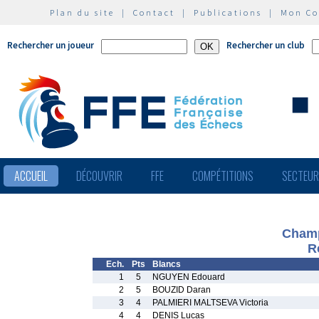
Plan du site
|
Contact
|
Publications
|
Mon C
Rechercher un joueur
Rechercher un club
ACCUEIL
DÉCOUVRIR
FFE
COMPÉTITIONS
SECTEU
Champ
R
Ech.
Pts
Blancs
1
5
NGUYEN Edouard
2
5
BOUZID Daran
3
4
PALMIERI MALTSEVA Victoria
4
4
DENIS Lucas