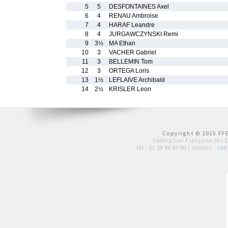
5
5
DESFONTAINES Axel
6
4
RENAU Ambroise
7
4
HARAF Leandre
8
4
JURGAWCZYNSKI Remi
9
3½
MA Ethan
10
3
VACHER Gabriel
11
3
BELLEMIN Tom
12
3
ORTEGA Loris
13
1½
LEFLAIVE Archibald
14
2½
KRISLER Leon
Copyright © 2015 FFE
Fédération Française des 
tél :
01 39 44 65 80
| contact :
con