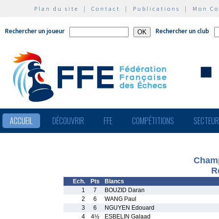
Plan du site
|
Contact
|
Publications
|
Mon C
Rechercher un joueur
Rechercher un club
ACCUEIL
DÉCOUVRIR
FFE
COMPÉTITIONS
SECTEU
Champ
R
Ech.
Pts
Blancs
1
7
BOUZID Daran
2
6
WANG Paul
3
6
NGUYEN Edouard
4
4½
ESBELIN Galaad