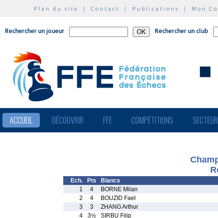
Plan du site
|
Contact
|
Publications
|
Mon C
Rechercher un joueur
Rechercher un club
ACCUEIL
DÉCOUVRIR
FFE
COMPÉTITIONS
SECTEU
Champ
R
Ech.
Pts
Blancs
1
4
BORNE Milan
2
4
BOUZID Fael
3
3
ZHANG Arthur
4
3½
SIRBU Filip