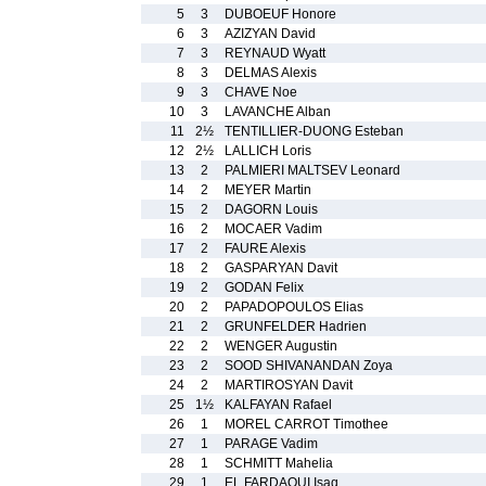
5
3
DUBOEUF Honore
6
3
AZIZYAN David
7
3
REYNAUD Wyatt
8
3
DELMAS Alexis
9
3
CHAVE Noe
10
3
LAVANCHE Alban
11
2½
TENTILLIER-DUONG Esteban
12
2½
LALLICH Loris
13
2
PALMIERI MALTSEV Leonard
14
2
MEYER Martin
15
2
DAGORN Louis
16
2
MOCAER Vadim
17
2
FAURE Alexis
18
2
GASPARYAN Davit
19
2
GODAN Felix
20
2
PAPADOPOULOS Elias
21
2
GRUNFELDER Hadrien
22
2
WENGER Augustin
23
2
SOOD SHIVANANDAN Zoya
24
2
MARTIROSYAN Davit
25
1½
KALFAYAN Rafael
26
1
MOREL CARROT Timothee
27
1
PARAGE Vadim
28
1
SCHMITT Mahelia
29
1
EL FARDAOUI Isaq