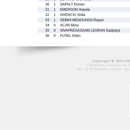
30
1
SAPALY Dorian
31
1
EMERSON Hepsie
32
1
GHENCIU Sofia
33
1
SEBIHI MENOUNGA Rayan
34
0
ACAR Mina
35
0
SIVAPREGASSAM LEGRAN Gadjalya
36
0
FUSEL Eden
Copyright © 2015 FFE
Fédération Française des 
tél :
01 39 44 65 80
| contact :
con