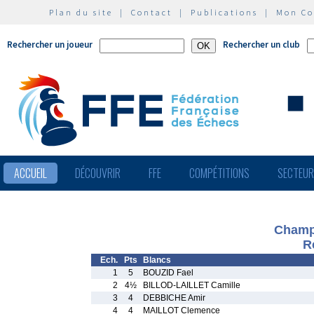
Plan du site
|
Contact
|
Publications
|
Mon C
Rechercher un joueur
Rechercher un club
ACCUEIL
DÉCOUVRIR
FFE
COMPÉTITIONS
SECTEU
Champ
R
Ech.
Pts
Blancs
1
5
BOUZID Fael
2
4½
BILLOD-LAILLET Camille
3
4
DEBBICHE Amir
4
4
MAILLOT Clemence