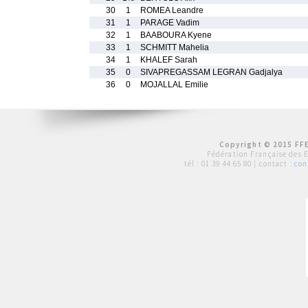
30
1
ROMEA Leandre
31
1
PARAGE Vadim
32
1
BAABOURA Kyene
33
1
SCHMITT Mahelia
34
1
KHALEF Sarah
35
0
SIVAPREGASSAM LEGRAN Gadjalya
36
0
MOJALLAL Emilie
Copyright © 2015 FFE
Fédération Française des 
tél :
01 39 44 65 80
| contact :
con