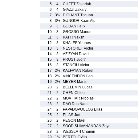
5
4
CHEET Zakariah
6
4
GIAZZI Zakary
7
3½
DICHANT Titouan
8
3½
GUNGOR Kaan Alp
9
3
GODAN Felix
10
3
GROSSO Manon
11
3
KATTI Naksh
12
3
KHALEF Younes
13
3
NESTORET Victor
14
3
AZIZYAN David
15
3
PROST Judith
16
3
STANCIU Victor
17
2½
KALFAYAN Rafael
18
2½
VINCENDON Leo
19
2½
MEYER Martin
20
2
BELLEMIN Lucas
21
2
CHEN Chloe
22
2
MOATTAR Nicolas
23
2
DAO Duc Nam
24
2
PAPADOPOULOS Elias
25
2
ELIAS Jad
26
2
PEGON Mael
27
2
SOOD SHIVANANDAN Zoya
28
2
WESSLATI Chamin
29
1½
BERTOLO Alix