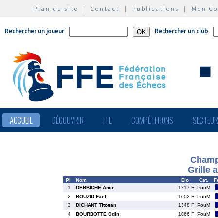
Plan du site
|
Contact
|
Publications
|
Mon C
Rechercher un joueur
Rechercher un club
ACCUEIL
DÉCOUVRIR
FFE
COMPÉTITIONS
SECTEU
Champ
Grille 
Pl
Nom
Elo
Cat.
F
1
DEBBICHE Amir
1217 F
PouM
2
BOUZID Fael
1002 F
PouM
3
DICHANT Titouan
1348 F
PouM
4
BOURBOTTE Odin
1066 F
PouM