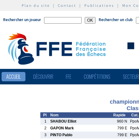
Plan du site
|
Contact
|
Publications
|
Mon C
Rechercher un joueur
Rechercher un club
ACCUEIL
DÉCOUVRIR
FFE
COMPÉTITIONS
SECTEU
championna
Clas
Pl
Nom
Rapide
Cat.
1
SHABOU Elliot
960 N
Ppo
2
GAPON Mark
799 E
Ppo
3
PINTO Pablo
799 E
Ppo