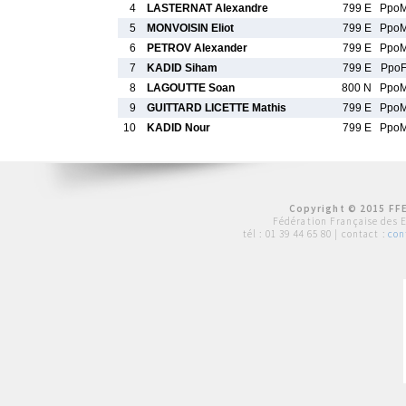
4
LASTERNAT Alexandre
799 E
Ppo
5
MONVOISIN Eliot
799 E
Ppo
6
PETROV Alexander
799 E
Ppo
7
KADID Siham
799 E
Ppo
8
LAGOUTTE Soan
800 N
Ppo
9
GUITTARD LICETTE Mathis
799 E
Ppo
10
KADID Nour
799 E
Ppo
Copyright © 2015 FFE
Fédération Française des 
tél :
01 39 44 65 80
| contact :
con