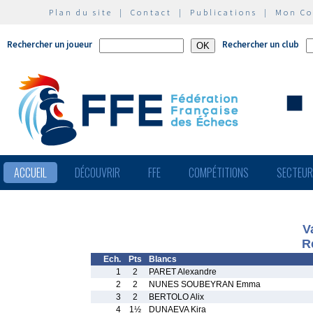
Plan du site
|
Contact
|
Publications
|
Mon C
Rechercher un joueur
Rechercher un club
ACCUEIL
DÉCOUVRIR
FFE
COMPÉTITIONS
SECTEU
V
R
Ech.
Pts
Blancs
1
2
PARET Alexandre
2
2
NUNES SOUBEYRAN Emma
3
2
BERTOLO Alix
4
1½
DUNAEVA Kira