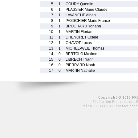
5
1
COURY Quentin
6
1
PLASSIER Marie Claude
7
1
LAVANCHE Alban
8
1
PASSCHIER Marie France
9
1
BROCHARD Yohann
10
1
MARTIN Florian
11
1
L'HENORET Gisele
12
1
CHAVOT Lucas
13
1
MICHEL-WEIL Thomas
14
0
BERTOLO Maxime
15
0
LIBRECHT Yann
16
0
PIERRARD Noah
17
0
MARTIN Nathalie
Copyright © 2015 FFE
Fédération Française des 
tél :
01 39 44 65 80
| contact :
con