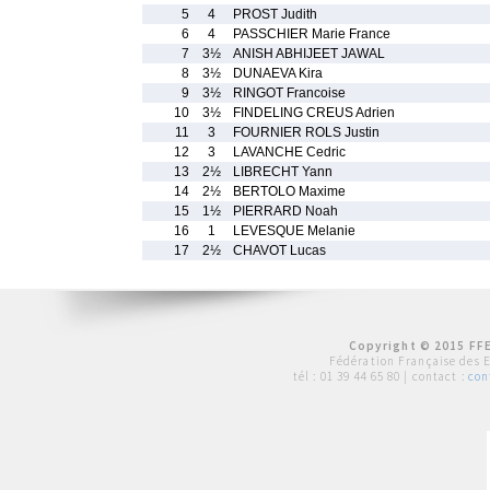
5
4
PROST Judith
6
4
PASSCHIER Marie France
7
3½
ANISH ABHIJEET JAWAL
8
3½
DUNAEVA Kira
9
3½
RINGOT Francoise
10
3½
FINDELING CREUS Adrien
11
3
FOURNIER ROLS Justin
12
3
LAVANCHE Cedric
13
2½
LIBRECHT Yann
14
2½
BERTOLO Maxime
15
1½
PIERRARD Noah
16
1
LEVESQUE Melanie
17
2½
CHAVOT Lucas
Copyright © 2015 FFE
Fédération Française des 
tél :
01 39 44 65 80
| contact :
con