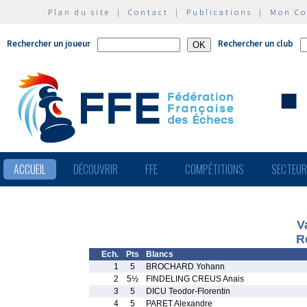
Plan du site
|
Contact
|
Publications
|
Mon C
Rechercher un joueur
Rechercher un club
ACCUEIL
DÉCOUVRIR
FFE
COMPÉTITIONS
SECTEU
V
R
Ech.
Pts
Blancs
1
5
BROCHARD Yohann
2
5½
FINDELING CREUS Anais
3
5
DICU Teodor-Florentin
4
5
PARET Alexandre