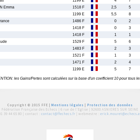
as
1199 E
4
7
N Emma
1518 F
2,5
5
1199 E
5,5
8
rance
1486 F
0
2
1418 F
0
3
1418 F
1
1
aude
1529 F
5
6
1483 F
2
3
1521 F
1
3
1471 F
2
4
1199 E
5
7
TION: les Gains/Pertes sont calculées sur la base d'un coefficient 10 pour tous le
Copyright © 2015 FFE |
Mentions légales
|
Protection des données
Fédération Française des Echecs |
6 rue de l'Eglise | 92600 ASNIERES SUR SEINE
01 39 44 65 80
| contact :
contact@ffechecs.fr
| webmestre :
erick.mouret@echecs.as