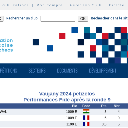
|
Publications
|
Mon Compte
|
Gérer son Club
|
Directeu
Rechercher un club
Rechercher dans le si
PÉTITIONS
SECTEURS
DOCUMENTS
DÉVELOPPEMENT
Vaujany 2024 petizelos
Performances Fide après la ronde 9
Elo
Fede
Pts
Nbr
AWAL
1009 E
3
4
1009 E
5
9
1199 E
0,5
5