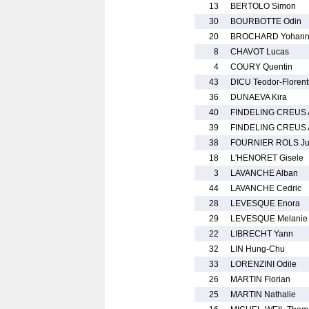
13
BERTOLO Simon
30
BOURBOTTE Odin
20
BROCHARD Yohan
8
CHAVOT Lucas
4
COURY Quentin
43
DICU Teodor-Florent
36
DUNAEVA Kira
40
FINDELING CREUS 
39
FINDELING CREUS 
38
FOURNIER ROLS Jus
18
L'HENORET Gisele
3
LAVANCHE Alban
44
LAVANCHE Cedric
28
LEVESQUE Enora
29
LEVESQUE Melanie
22
LIBRECHT Yann
32
LIN Hung-Chu
33
LORENZINI Odile
26
MARTIN Florian
25
MARTIN Nathalie