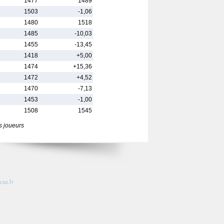
1477
1489
1503
-1,06
1480
1518
1485
-10,03
1455
-13,45
1418
+5,00
1474
+15,36
1472
+4,52
1470
-7,13
1453
-1,00
1508
1545
s joueurs
so.fr