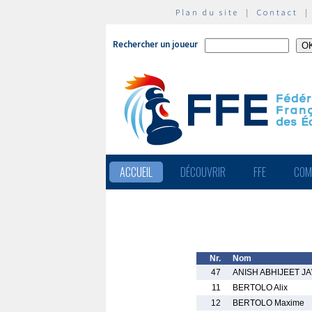
Plan du site
|
Contact
Rechercher un joueur
ACCUEIL
DÉCOUVRIR
FFE
COM
Nr.
Nom
47
ANISH ABHIJEET J
11
BERTOLO Alix
12
BERTOLO Maxime