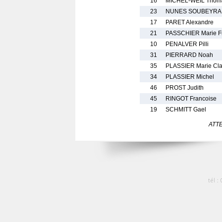
16
MICHEL-WEIL Thom
23
NUNES SOUBEYRA
17
PARET Alexandre
21
PASSCHIER Marie F
10
PENALVER Pilli
31
PIERRARD Noah
35
PLASSIER Marie Cl
34
PLASSIER Michel
46
PROST Judith
45
RINGOT Francoise
19
SCHMITT Gael
ATTEN
tél :