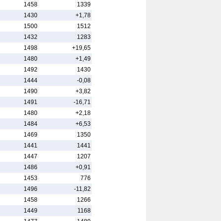
1458
1339
1430
+1,78
1500
1512
1432
1283
1498
+19,65
1480
+1,49
1492
1430
1444
-0,08
1490
+3,82
1491
-16,71
1480
+2,18
1484
+6,53
1469
1350
1441
1441
1447
1207
1486
+0,91
1453
776
1496
-11,82
1458
1266
1449
1168