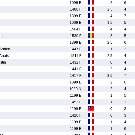
1099 E
2
6
1488 F
2,5
4
n
1399 E
4
7
1009 E
1,5
5
1504 F
4
4
in
1530 F
3
5
1399 E
2,5
6
Adrien
1447 F
1
2
Anais
1511 F
2,5
4
tin
1432 F
0
4
1441 F
2
4
1417 F
3,5
7
1399 E
2
6
1080 N
2
4
1199 E
1
5
1453 F
1
2
1199 E
0
3
1420 F
0
3
1199 E
1
4
1199 E
1
6