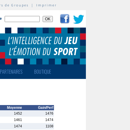
rs de Groupes
|
Imprimer
te
PARTENAIRES
BOUTIQUE
Moyenne
Gain/Perf
1452
1476
1461
1474
1474
1108