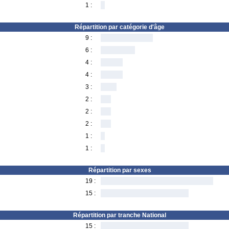
1 :
Répartition par catégorie d'âge
9 :
6 :
4 :
4 :
3 :
2 :
2 :
2 :
1 :
1 :
Répartition par sexes
19 :
15 :
Répartition par tranche National
15 :