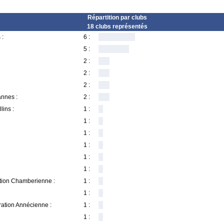
Répartition par clubs
18 clubs représentés
 :
6 :
5 :
2 :
2 :
2 :
annes :
2 :
lins :
1 :
1 :
1 :
1 :
1 :
1 :
tion Chamberienne :
1 :
1 :
ration Annécienne :
1 :
1 :