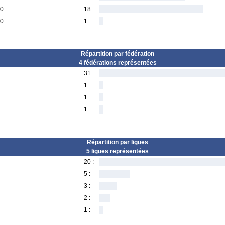
0 :
18 :
0 :
1 :
Répartition par fédération
4 fédérations représentées
31 :
1 :
1 :
1 :
Répartition par ligues
5 ligues représentées
20 :
5 :
3 :
2 :
1 :