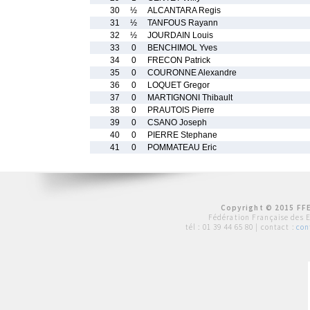
30
½
ALCANTARA Regis
31
½
TANFOUS Rayann
32
½
JOURDAIN Louis
33
0
BENCHIMOL Yves
34
0
FRECON Patrick
35
0
COURONNE Alexandre
36
0
LOQUET Gregor
37
0
MARTIGNONI Thibault
38
0
PRAUTOIS Pierre
39
0
CSANO Joseph
40
0
PIERRE Stephane
41
0
POMMATEAU Eric
Copyright © 2015 FFE
Fédération Française des 
tél :
01 39 44 65 80
| contact :
con