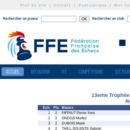
Plan du site
|
Contact
|
Publications
|
Mon C
Rechercher un joueur
Rechercher un club
ACCUEIL
DÉCOUVRIR
FFE
COMPÉTITIONS
SECTEU
13eme Trophée R
R
Ech.
Pts
Blancs
1
2
PIFFAUT Pierre-Yves
2
2
ONDOZI Murtez
3
2
DUBOIS Marie
4
2
THILL-SOLENTE Gabriel