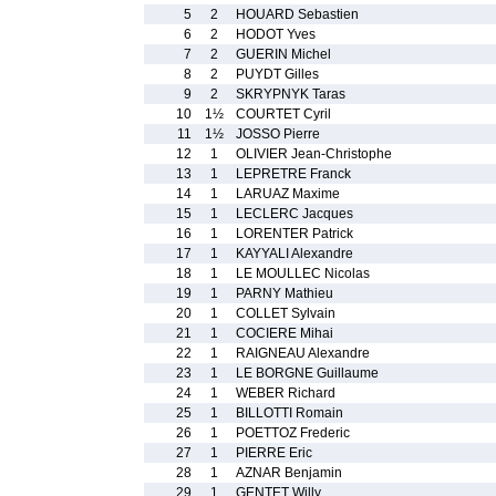
5
2
HOUARD Sebastien
6
2
HODOT Yves
7
2
GUERIN Michel
8
2
PUYDT Gilles
9
2
SKRYPNYK Taras
10
1½
COURTET Cyril
11
1½
JOSSO Pierre
12
1
OLIVIER Jean-Christophe
13
1
LEPRETRE Franck
14
1
LARUAZ Maxime
15
1
LECLERC Jacques
16
1
LORENTER Patrick
17
1
KAYYALI Alexandre
18
1
LE MOULLEC Nicolas
19
1
PARNY Mathieu
20
1
COLLET Sylvain
21
1
COCIERE Mihai
22
1
RAIGNEAU Alexandre
23
1
LE BORGNE Guillaume
24
1
WEBER Richard
25
1
BILLOTTI Romain
26
1
POETTOZ Frederic
27
1
PIERRE Eric
28
1
AZNAR Benjamin
29
1
GENTET Willy