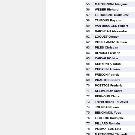
55
MARTIGNONI Margaux
56
WEBER Richard
57
LE BORGNE Guillaume
58
TANFOUS Rayann
59
VAN BRUGGEN Hubert
60
RAIGNEAU Alexandre
61
LOQUET Gregor
62
VOUILLAMOZ Damien
63
PILES Christian
64
DEVAUX Frederic
65
CARVALHO Noe
66
SKRYPNYK Taras
67
CHOPLIN Antoine
68
FRECON Patrick
69
PRAUTOIS Pierre
70
POETTOZ Frederic
71
KLEIMENOV Andrei
72
PERNOUD Claire
73
TRINH Hoang Tri David
74
JOURDAIN Louis
75
BENCHIMOL Yves
76
LECLERC Rodolphe
77
PILLARD Romain
78
POMMATEAU Eric
79
MARTIGNONI Thibault