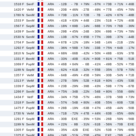
1518 F
SenF
ARA
- 12B
- 7B
+ 79N
- 67N
+ 73B
+ 71N
+ 46B
1420 F
VetM
ARA
- 20B
+ 46N
- 27B
- 49N
+ 77B
- 45N
+ 76N
1780 N
SenM
ARA
+ 73B
- 11N
+ 72B
- 7B
- 42N
+ 67N
- 48B
1533 F
SenM
ARA
- 41B
= 63N
+ 44B
- 23N
- 51B
+ 72N
- 40B
1567 F
SepM
ARA
- 18N
+ 69B
- 14N
- 68B
+ 70N
+ 76B
- 36N
1439 F
SenM
ARA
- 29B
+ 45N
- 24B
- 30N
- 69B
+ 73N
+ 78N
1530 N
SenM
ARA
- 13B
- 67N
+ 65B
+ 77N
- 39B
- 37N
- 44B
1704 F
SenM
ARA
+ 67B
+ 12N
- 18N
+ 34B
- 14N
- 21B
- 15N
1292 F
SepM
ARA
- 36N
= 58B
+ 74N
- 33B
+ 75N
+ 64B
- 17N
1810 N
SepM
ARA
+ 68N
- 66B
- 42N
+ 50N
= 48B
- 63N
- 37B
1331 F
BenM
ARA
- 33N
- 40B
- 61N
= 80B
+ 81N
+ 75B
- 51B
1069 F
PupM
ARA
+ 46B
+ 64N
- 6B
- 41N
- 49B
- 52N
+ 75B
1199 N
SepM
ARA
- 62N
+ 61B
- 32N
+ 55B
- 35N
- 57B
+ 70N
1357 F
VetM
ARA
- 64B
- 49N
+ 45B
+ 59N
- 30B
- 54N
+ 71B
1313 F
VetM
ARA
- 27B
- 59N
- 52B
+ 81B
+ 60N
- 43N
- 53B
1339 F
SepM
ARA
+ 23B
- 29N
- 39B
- 43N
- 59B
+ 77N
- 67B
1266 F
SenM
ARA
+ 75N
- 34B
- 22N
- 54B
+ 80N
- 55B
- 68N
1434 F
VetF
ARA
- 34N
+ 75B
- 57N
- 46N
- 37B
- 58B
+ 73N
1318 F
SenM
ARA
- 57N
- 54B
+ 80N
- 40B
- 55N
- 60B
- 72B
1475 F
PupM
ARA
= 28B
- 19N
- 63B
+ 47N
- 45B
- 44N
- 50B
1730 N
VetM
ARA
- 71B
- 72N
= 47B
+ 44N
- 63B
- 65N
- 66N
1291 F
SepM
ARA
- 30B
EXE
- 35N
+ 53N
- 26B
- 59N
- 56B
1199 N
SenM
ARA
+ 22N
- 8B
- 31N
- 61B
- 56N
- 70B
EXE
1305 F
SepM
ARA
- 35N
- 42B
EXE
- 52N
- 53B
+ 79N
- 60B
1325 F
SenM
ARA
- 24B
- 51N
- 55B
- 45N
EXE
- 78B
- 47N