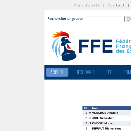
Plan du site
|
Contact
Rechercher un joueur
ACCUEIL
DÉCOUVRIR
FFE
COM
Pl
Nom
1
m
VLACHOS Anatole
2
m
JOIE Sebastien
3
f
ONDOZI Murtez
4
PIFFAUT Pierre-Yves