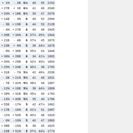
= 1N
- 2B
6½
46
55
2152
+ 27B
= 1B
6½
41
46
2046
+ 20N
+ 18B
6½
39
47
2076
+ 14B
- 3N
6
46
52
2066
- 3B
= 13B
6
44
53
2128
- 4N
+ 27B
6
40
49
1945
+ 26B
+ 34N
6
37½
45½
1944
+ 21B
- 4B
6
37½
45
1870
+ 23B
= 9N
6
36
44½
1878
- 8N
+ 36B
6
35½
43
1848
+ 39N
+ 28B
6
34
41½
1863
+ 30N
+ 25B
6
32½
40½
1804
= 25N
+ 24B
6
30½
38
1750
+ 31B
- 7N
5½
42
49½
2038
- 2B
= 21N
5½
41
48
1931
- 7B
+ 41N
5½
39½
48
1987
- 12N
= 19B
5½
39
44½
1869
+ 29N
= 31B
5½
35½
40
1760
- 13N
+ 40B
5½
35
40
1796
+ 55B
- 17N
5
42
47½
1862
= 17B
- 16N
5
41½
51
1987
- 11N
+ 52B
5
40½
46
1829
- 6N
- 10N
5
40
47
1860
+ 38B
- 15N
5
38
45
1825
- 22B
+ 51N
5
37½
44½
1773