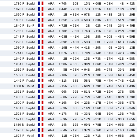
1739 F
SepM
ARA
+ 76N
- 10B
- 15N
+ 60B
+ 68N
- 4B
+ 42N
1870 F
SenM
ARA
= 44B
- 28N
+ 77B
+ 51N
+ 41B
+ 13N
- 12B
1670 F
SenM
ARA
- 1B
+ 81N
+ 67B
- 12N
+ 43B
- 28N
- 29B
1805 F
SenM
ARA
+ 65B
- 2N
= 50B
+ 63N
- 13B
+ 51N
- 20B
1849 F
SenF
ARA
+ 72B
+ 71N
- 2B
- 62N
+ 54B
- 26N
+ 49B
1765 F
SenM
ARA
+ 78B
- 5N
+ 76B
- 11N
+ 67B
= 25N
- 23B
1743 F
SenM
ARA
+ 63B
= 41N
- 19B
- 28N
+ 50B
= 48N
+ 59B
1298 F
SenM
ARA
- 39B
- 43N
- 53B
EXE
+ 72N
+ 61B
+ 64N
1580 F
SenM
ARA
= 19B
+ 44N
+ 41B
= 20N
- 6B
+ 29N
- 13B
1744 F
SepM
ARA
+ 37N
- 18B
+ 70N
- 14B
+ 61N
+ 42B
- 10N
1646 F
SenM
ARA
- 2B
+ 65N
- 13B
+ 73N
= 17N
- 41B
+ 58N
1984 F
SepM
ARA
+ 58N
= 36B
- 38N
+ 66B
- 31N
+ 40N
- 25B
1616 F
SenM
ARA
- 5B
+ 78N
+ 64B
- 29N
+ 57B
- 39N
- 30B
1532 F
BenM
ARA
- 10N
+ 37B
- 21N
+ 70B
- 32N
+ 69B
- 45B
1445 F
PupM
ARA
= 31N
- 38B
- 58N
- 75B
+ 47N
+ 74B
+ 61N
1680 N
VetM
ARA
- 15N
- 60B
- 68N
+ 79B
+ 74N
+ 56B
+ 43N
1671 F
SepM
ARA
- 66N
- 56B
+ 81N
+ 72B
+ 15N
- 27B
- 55N
1403 F
SenM
ARA
- 8N
- 22B
= 75N
- 74B
- 44B
+ 80N
+ 79B
1600 F
SenM
ARA
+ 16N
- 6N
= 23B
= 17B
= 64N
= 36B
+ 57N
1651 F
SepM
ARA
- 3N
+ 68B
- 16N
+ 56B
+ 66N
- 17B
- 34N
1528 F
SepM
ARA
+ 17N
- 4B
= 33N
- 64B
- 36N
- 15B
+ 74N
1621 F
SepM
ARA
- 9N
+ 79B
= 17N
- 31B
+ 58N
- 33B
+ 65N
1480 N
SenM
ARA
- 14N
- 16B
+ 69N
+ 78B
- 21N
+ 66B
- 22N
1476 F
PupM
ARA
- 4N
- 17B
+ 37N
- 76B
+ 78N
- 16B
+ 69N
1627 F
VetM
ARA
- 11B
+ 73N
- 12B
+ 71N
- 34N
+ 68B
- 16N