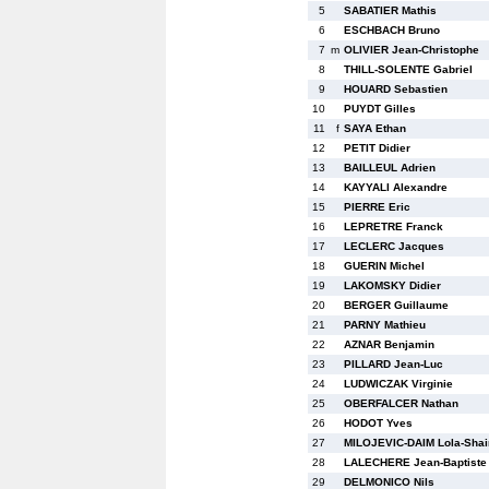
5
SABATIER Mathis
6
ESCHBACH Bruno
7
m
OLIVIER Jean-Christophe
8
THILL-SOLENTE Gabriel
9
HOUARD Sebastien
10
PUYDT Gilles
11
f
SAYA Ethan
12
PETIT Didier
13
BAILLEUL Adrien
14
KAYYALI Alexandre
15
PIERRE Eric
16
LEPRETRE Franck
17
LECLERC Jacques
18
GUERIN Michel
19
LAKOMSKY Didier
20
BERGER Guillaume
21
PARNY Mathieu
22
AZNAR Benjamin
23
PILLARD Jean-Luc
24
LUDWICZAK Virginie
25
OBERFALCER Nathan
26
HODOT Yves
27
MILOJEVIC-DAIM Lola-Shai
28
LALECHERE Jean-Baptiste
29
DELMONICO Nils