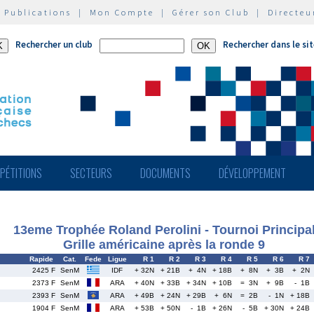
|
Publications
|
Mon Compte
|
Gérer son Club
|
Directeu
Rechercher un club
Rechercher dans le si
PÉTITIONS
SECTEURS
DOCUMENTS
DÉVELOPPEMENT
13eme Trophée Roland Perolini - Tournoi Principa
Grille américaine après la ronde 9
Rapide
Cat.
Fede
Ligue
R 1
R 2
R 3
R 4
R 5
R 6
R 7
2425 F
SenM
IDF
+ 32N
+ 21B
+ 4N
+ 18B
+ 8N
+ 3B
+ 2N
2373 F
SenM
ARA
+ 40N
+ 33B
+ 34N
+ 10B
= 3N
+ 9B
- 1B
2393 F
SenM
ARA
+ 49B
+ 24N
+ 29B
+ 6N
= 2B
- 1N
+ 18B
1904 F
SenM
ARA
+ 53B
+ 50N
- 1B
+ 26N
- 5B
+ 30N
+ 24B