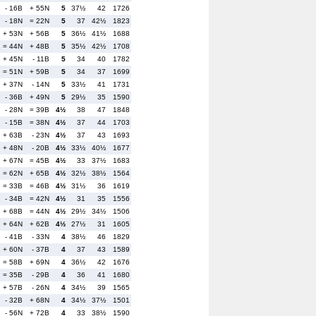
- 16B
+ 55N
5
37½
42
1726
- 18N
= 22N
5
37
42½
1823
+ 53N
+ 56B
5
36½
41½
1688
= 44N
+ 48B
5
35½
42½
1708
+ 45N
- 11B
5
34
40
1782
= 51N
+ 59B
5
34
37
1699
+ 37N
- 14N
5
33½
41
1731
- 36B
+ 49N
5
29½
35
1590
- 28N
= 39B
4½
38
47
1848
- 15B
= 38N
4½
37
44
1703
+ 63B
- 23N
4½
37
43
1693
+ 48N
- 20B
4½
33½
40½
1677
+ 67N
= 45B
4½
33
37½
1683
= 62N
+ 65B
4½
32½
38½
1564
= 33B
= 46B
4½
31½
36
1619
- 34B
= 42N
4½
31
35
1556
+ 68B
= 44N
4½
29½
34½
1506
+ 64N
+ 62B
4½
27½
31
1605
- 41B
- 33N
4
38½
46
1829
+ 60N
- 37B
4
37
43
1589
= 58B
+ 69N
4
36½
42
1676
= 35B
- 29B
4
36
41
1680
+ 57B
- 26N
4
34½
39
1565
- 32B
+ 68N
4
34½
37½
1501
- 56N
+ 72B
4
33
38½
1590