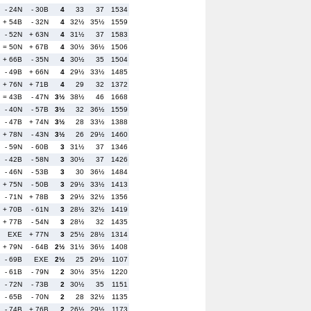
- 24N
- 30B
4
33
37
1534
+ 54B
- 32N
4
32½
35½
1559
- 52N
+ 63N
4
31½
37
1583
= 50N
+ 67B
4
30½
36½
1506
+ 66B
- 35N
4
30½
35
1504
- 49B
+ 66N
4
29½
33½
1485
+ 76N
+ 71B
4
29
32
1372
= 43B
- 47N
3½
38½
46
1668
- 40N
- 57B
3½
32
36½
1559
- 47B
+ 74N
3½
28
33½
1388
+ 78N
- 43N
3½
26
29½
1460
- 59N
- 60B
3
31½
37
1346
- 42B
- 58N
3
30½
37
1426
- 46N
- 53B
3
30
36½
1484
+ 75N
- 50B
3
29½
33½
1413
- 71N
+ 78B
3
29½
32½
1356
+ 70B
- 61N
3
28½
32½
1419
+ 77B
- 54N
3
28½
32
1435
EXE
+ 77N
3
25½
28½
1314
+ 79N
- 64B
2½
31½
36½
1408
- 69B
EXE
2½
25
29½
1107
- 61B
- 79N
2
30½
35½
1220
- 72N
- 73B
2
30½
35
1151
- 65B
- 70N
2
28
32½
1135
- 74B
+ 76B
2
26½
29½
1173