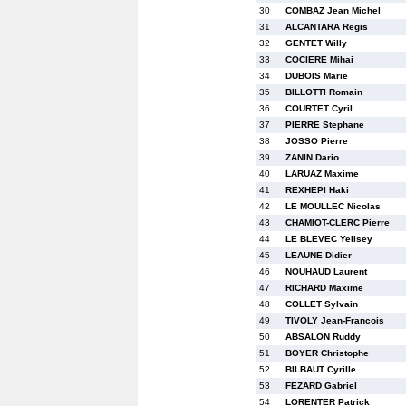
30
COMBAZ Jean Michel
31
ALCANTARA Regis
32
GENTET Willy
33
COCIERE Mihai
34
DUBOIS Marie
35
BILLOTTI Romain
36
COURTET Cyril
37
PIERRE Stephane
38
JOSSO Pierre
39
ZANIN Dario
40
LARUAZ Maxime
41
REXHEPI Haki
42
LE MOULLEC Nicolas
43
CHAMIOT-CLERC Pierre
44
LE BLEVEC Yelisey
45
LEAUNE Didier
46
NOUHAUD Laurent
47
RICHARD Maxime
48
COLLET Sylvain
49
TIVOLY Jean-Francois
50
ABSALON Ruddy
51
BOYER Christophe
52
BILBAUT Cyrille
53
FEZARD Gabriel
54
LORENTER Patrick