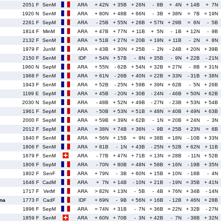
2051 F
SenM
ARA
+ 42N
+ 35B
+ 26N
- 8B
+ 4N
+ 14B
+ 7N
1920 N
SenM
ARA
+ 80N
+ 48B
+ 66N
- 3B
+ 38N
= 7B
= 19N
2261 F
SepM
ARA
- 25B
+ 55N
+ 28B
+ 57N
+ 29B
= 6N
- 5B
1814 F
MinM
ARA
+ 47B
+ 77N
+ 11B
+ 5N
- 1B
+ 12N
- 9B
2132 F
SenM
ARA
+ 51B
+ 27N
= 20B
+ 19N
+ 11B
- 2N
+ 8N
1979 F
JunM
ARA
+ 43B
+ 30N
+ 25B
- 2N
- 24B
+ 20N
+ 39B
2150 F
SenM
IDF
+ 54N
+ 57B
- 8N
+ 35B
- 9N
+ 22B
- 21N
1960 N
SepM
ARA
+ 55N
- 62B
+ 54N
+ 32B
+ 27N
- 8B
+ 31N
1968 F
SenM
ARA
+ 61N
- 26B
+ 40N
= 22B
+ 33N
- 31B
+ 38N
1943 F
SenM
ARA
+ 52B
- 25N
+ 59B
+ 39N
+ 62B
- 5N
+ 26B
1199 E
SepM
ARA
+ 45B
- 20N
+ 30B
- 24N
- 46B
+ 50N
+ 62B
2030 N
SepM
ARA
- 48B
+ 52N
+ 49B
- 27N
- 23B
+ 53N
+ 54B
1961 F
SepM
ARA
- 50B
+ 53N
= 51B
= 48N
= 40B
+ 49N
+ 63B
2000 F
SepM
ARA
+ 59B
+ 39N
+ 62B
- 1N
= 20B
+ 24N
- 3N
2012 F
SepM
ARA
= 38N
+ 74B
+ 36N
- 9B
+ 25B
+ 23N
= 6B
1840 F
SenM
ARA
+ 56N
+ 15B
= 9N
= 38B
= 18N
- 10B
+ 33N
1806 F
SenM
ARA
+ 81B
- 1N
+ 43B
- 25N
+ 52B
+ 62N
+ 11B
1679 F
SenM
ARA
- 77B
+ 47N
+ 71B
= 13N
= 28B
- 11N
+ 52B
1806 F
SepM
ARA
- 70N
+ 80B
= 48N
+ 58B
+ 16N
- 19B
+ 35N
1802 F
SenF
ARA
+ 79N
- 3B
+ 60N
+ 15B
+ 10N
- 18B
- 4N
1646 F
CadM
ARA
+ 7N
+ 14B
- 10N
+ 21B
- 19N
= 35B
+ 41N
1717 F
VetM
ARA
> 82N
+ 13N
- 5B
- 4B
+ 76N
+ 34B
- 14N
na
1773 F
CadF
IDF
+ 69N
- 9B
+ 56N
+ 16B
- 12B
+ 46N
+ 28B
1896 F
SepM
ARA
= 74N
+ 31B
- 7N
+ 36B
= 22N
+ 32B
- 27N
1859 F
SenM
ARA
+ 60N
+ 70B
- 3N
+ 42B
- 7N
- 38B
+ 32N