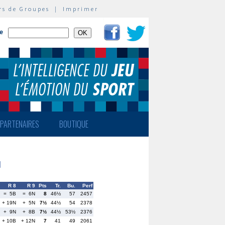
rs de Groupes
|
Imprimer
te
PARTENAIRES
BOUTIQUE
l
R 8
R 9
Pts
Tr.
Bu.
Perf
= 5B
= 6N
8
46½
57
2457
+ 19N
+ 5N
7½
44½
54
2378
+ 9N
+ 8B
7½
44½
53½
2376
+ 10B
+ 12N
7
41
49
2061