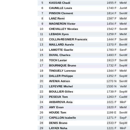
5
KASSAB Chadi
1655 F
MinM
6
CAUNILLE Louis
1740 F
JunM
7
PINSON Clement
1814 F
SenM
8
LANZ Remi
1587 F
MinM
9
MAGNERON Victor
1454 F
MinM
10
CHEVALLEY Nicolas
1542 F
SenM
11
LEBADA Ilyes
1259 F
MinM
12
COLLIN-REGNIER Francois
1444 F
SenM
13
MAILLARD Aurele
1370 F
BenM
14
LAMOTTE Gaelle
1783 F
SenF
15
DUVAL Charles
1493 F
SenM
16
TOCH Lastar
1913 F
SenM
17
BOURNIQUE Bruno
1732 F
SepM
18
TINGUELY Lorenzo
1344 F
MinM
19
DALLER Philippe
1352 F
SepM
20
AVENIA Adrien
1270 N
SenM
21
LEFEVRE Michel
1530 N
VetM
22
BOULLIER Gilles
1739 F
SepM
23
PESEUX Tom
1263 F
CadM
24
AKBAROVA Ania
1021 F
MinF
25
AMY Evan
1620 F
MinM
26
HOUDE Tom
1199 E
SenM
27
CAPILLON Isabelle
1271 F
SepF
28
DENIS Bruno
1533 F
SepM
29
LAYADI Noha
1221 F
MinF