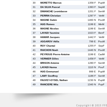
30
MORETTO Marcus
1358 F
PupM
31
DA SILVA Pascal
1393 F
SepM
32
DIMANCHE Leonidasse
1201 F
SenM
33
PERRIN Christian
1297 F
VetM
34
MAGNE Gabin
1460 N
PouM
35
HUG Romeo
1199 E
MinM
36
MAGNE Nicolas
1199 E
SenM
37
LAYADI Yasmine
1023 F
BenF
38
HAMAR Jacques
1442 F
VetM
39
ASGAROV Atilla
799 E
PouM
40
ROY Chantal
1255 F
SepF
41
RAICHON Noah
1440 N
PouM
42
PEYROUS Pierre-Antoine
1199 E
CadM
43
VERNIER Gilles
1458 F
VetM
44
BRISON Antoine
1280 F
SenM
45
LAYADI Hanna
1110 N
PouF
46
HUG Emmanuel
999 E
PupM
47
LAMY Geoffroy
1186 F
SenM
48
FAUVEY-OYSEL Nathan
1230 N
PupM
49
RANCIERE Mila
1340 N
PupF
Copyright © 2015 FFE