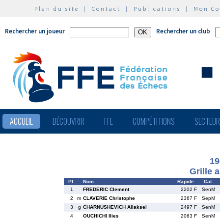
Plan du site
|
Contact
|
Publications
|
Mon C
Rechercher un joueur
Rechercher un club
ACCUEIL
DÉCOUVRIR
FFE
COMPÉTITIONS
SECTEU
19
Grille 
Pl
Nom
Rapide
Cat.
1
FREDERIC Clement
2202 F
SenM
2
m
CLAVERIE Christophe
2367 F
SepM
3
g
CHARNUSHEVICH Aliaksei
2497 F
SenM
4
OUCHICHI Ilies
2063 F
SenM