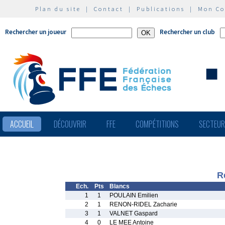
Plan du site
|
Contact
|
Publications
|
Mon C
Rechercher un joueur
Rechercher un club
ACCUEIL
DÉCOUVRIR
FFE
COMPÉTITIONS
SECTEU
R
Ech.
Pts
Blancs
1
1
POULAIN Emilien
2
1
RENON-RIDEL Zacharie
3
1
VALNET Gaspard
4
0
LE MEE Antoine