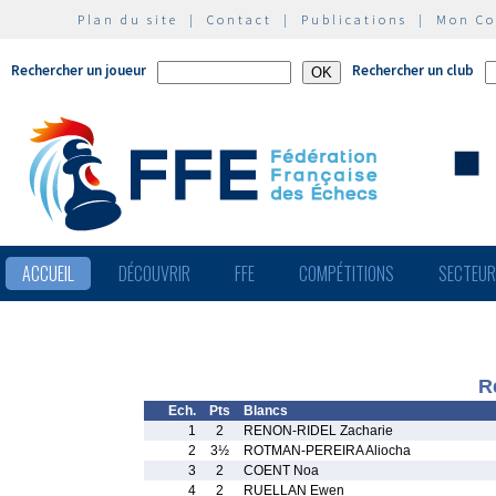
Plan du site
|
Contact
|
Publications
|
Mon C
Rechercher un joueur
Rechercher un club
ACCUEIL
DÉCOUVRIR
FFE
COMPÉTITIONS
SECTEU
R
Ech.
Pts
Blancs
1
2
RENON-RIDEL Zacharie
2
3½
ROTMAN-PEREIRA Aliocha
3
2
COENT Noa
4
2
RUELLAN Ewen