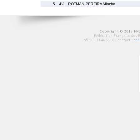
5
4½
ROTMAN-PEREIRA Aliocha
Copyright © 2015 FFE
Fédération Française des 
tél :
01 39 44 65 80
| contact :
con