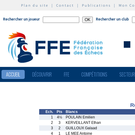
Plan du site
|
Contact
|
Publications
|
Mon C
Rechercher un joueur
Rechercher un club
ACCUEIL
DÉCOUVRIR
FFE
COMPÉTITIONS
SECTEU
R
Ech.
Pts
Blancs
1
4½
POULAIN Emilien
2
3
KERVEILLANT Ethan
3
2
GUILLOUX Galaad
4
1
LE MEE Antoine